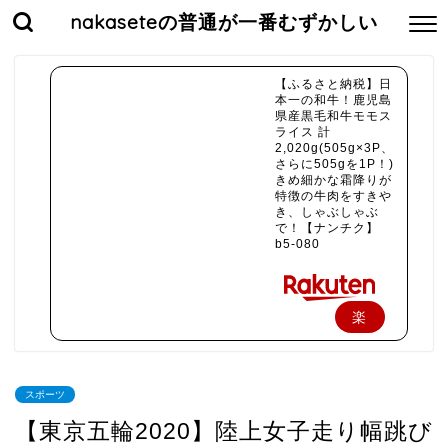
nakaseteの普通が一番むずかしい
【ふるさと納税】日
本一の和牛！鹿児島
県産黒毛和牛モモス
ライス 計
2,020g(505g×3P、
さらに505gを1P！)
きめ細かな霜降りが
特徴の牛肉をすきや
き、しゃぶしゃぶ
で！【ナンチク】
b5-080
楽
天
で
スポーツ
購
【東京五輪2020】陸上女子走り幅跳び
入