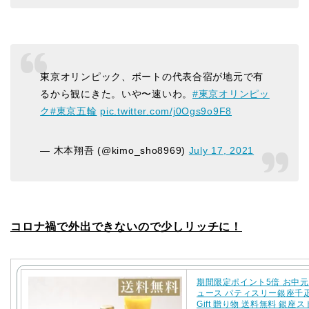
東京オリンピック、ボートの代表合宿が地元で有
るから観にきた。いや〜速いわ。
#東京オリンピッ
ク
#東京五輪
pic.twitter.com/j0Ogs9o9F8
— 木本翔吾 (@kimo_sho8969)
July 17, 2021
コロナ禍で外出できないので少しリッチに！
期間限定ポイント5倍 お中元
ュース パティスリー銀座千
Gift 贈り物 送料無料 銀座