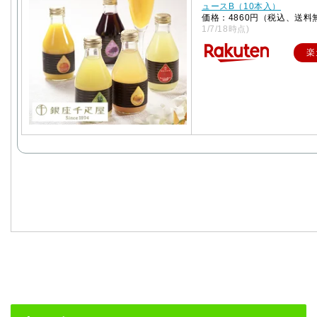
ュースB（10本入）
価格：4860円（税込、送料
1/7/18時点)
楽