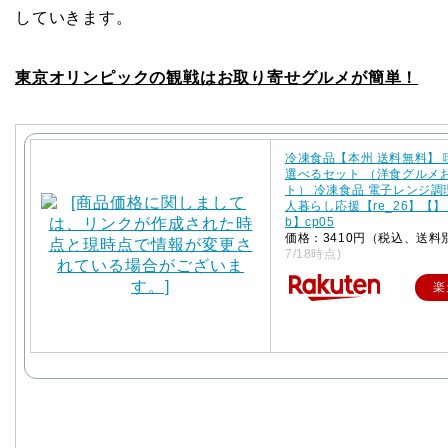
していきます。
東京オリンピックの観戦はお取り寄せグルメが簡単！
冷凍食品【本州 送料無料】
選べるセット （洋食グルメ
ト） 冷凍食品 電子レンジ調
人暮らし応援【re_26】【】【
b】cp05
価格：3410円（税込、送料
7/18時点)
楽