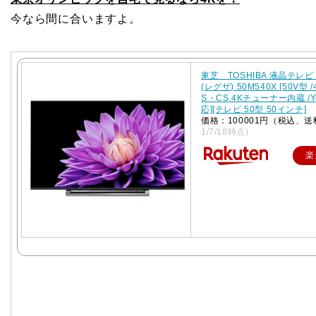
今なら間に合いますよ。
東芝 TOSHIBA 液晶テレビ 
(レグザ) 50M540X [50V型 /
S・CS 4Kチューナー内蔵 /Y
応][テレビ 50型 50インチ]
価格：100001円（税込、送
1/7/18時点)
楽