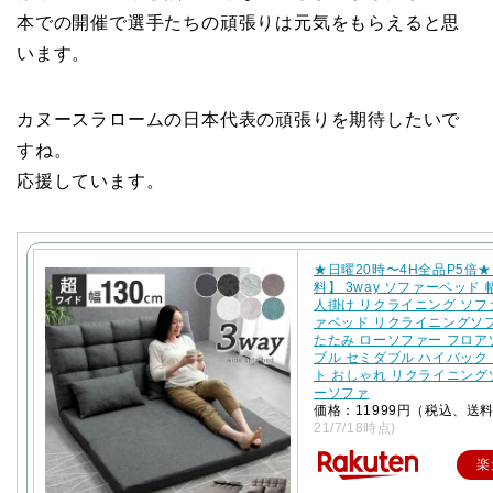
本での開催で選手たちの頑張りは元気をもらえると思
います。
カヌースラロームの日本代表の頑張りを期待したいで
すね。
応援しています。
★日曜20時〜4H全品P5倍
料】 3way ソファーベッド 幅
人掛け リクライニング ソフ
ァベッド リクライニングソ
たたみ ローソファー フロ
ブル セミダブル ハイバック
ト おしゃれ リクライニング
ーソファ
価格：11999円（税込、送
21/7/18時点)
楽