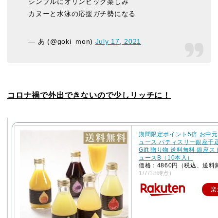
シンプルにオリンピック楽しみ
カヌーと水泳の応援ガチ勢になる
— あ (@goki_mon)
July 17, 2021
コロナ禍で外出できないので少しリッチに！
期間限定ポイント5倍 お中元
ュース パティスリー銀座千
Gift 贈り物 送料無料 銀座
ュースB（10本入）
価格：4860円（税込、送料
1/7/18時点)
楽