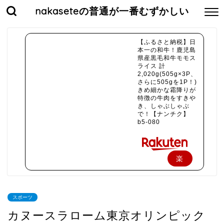
nakaseteの普通が一番むずかしい
【ふるさと納税】日
本一の和牛！鹿児島
県産黒毛和牛モモス
ライス 計
2,020g(505g×3P、
さらに505gを1P！)
きめ細かな霜降りが
特徴の牛肉をすきや
き、しゃぶしゃぶ
で！【ナンチク】
b5-080
楽
天
で
スポーツ
購
カヌースラローム東京オリンピック
入