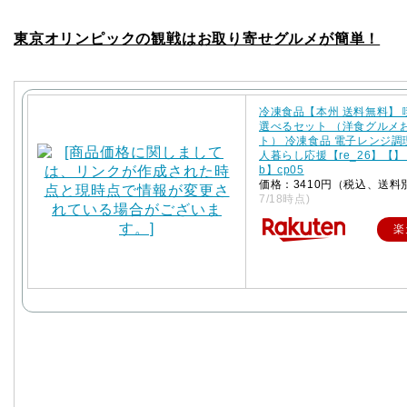
東京オリンピックの観戦はお取り寄せグルメが簡単！
冷凍食品【本州 送料無料】
選べるセット （洋食グルメ
ト） 冷凍食品 電子レンジ調
人暮らし応援【re_26】【】【
b】cp05
価格：3410円（税込、送料
7/18時点)
楽