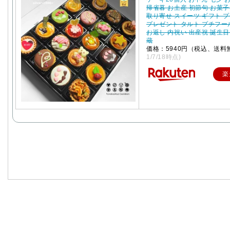
帰省暮 お土産 初節句 お菓子
取り寄せ スイーツ ギフト 
プレゼント タルト プチフー
お返し 内祝い 出産祝 誕生日
蔵
価格：5940円（税込、送料
1/7/18時点)
楽