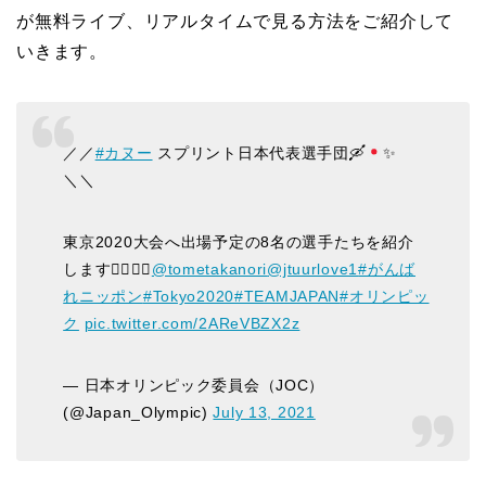
が無料ライブ、リアルタイムで見る方法をご紹介して
いきます。
／／
#カヌー
スプリント日本代表選手団
🛶
✨
＼＼
東京2020大会へ出場予定の8名の選手たちを紹介
します💁‍♂️💁‍♀️
@tometakanori
@jtuurlove1
#がんば
れニッポン
#Tokyo2020
#TEAMJAPAN
#オリンピッ
ク
pic.twitter.com/2AReVBZX2z
— 日本オリンピック委員会（JOC）
(@Japan_Olympic)
July 13, 2021