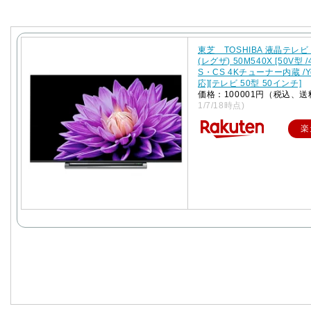
東芝 TOSHIBA 液晶テレビ 
(レグザ) 50M540X [50V型 /
S・CS 4Kチューナー内蔵 /Y
応][テレビ 50型 50インチ]
価格：100001円（税込、送
1/7/18時点)
楽