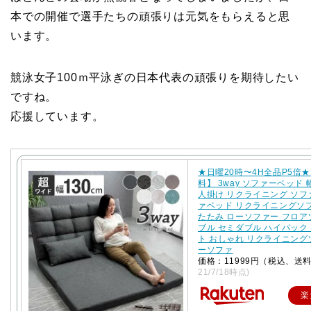
本での開催で選手たちの頑張りは元気をもらえると思
います。
競泳女子100ｍ平泳ぎの日本代表の頑張りを期待したい
ですね。
応援しています。
★日曜20時〜4H全品P5倍
料】 3way ソファーベッド 幅
人掛け リクライニング ソフ
ァベッド リクライニングソ
たたみ ローソファー フロ
ブル セミダブル ハイバック
ト おしゃれ リクライニング
ーソファ
価格：11999円（税込、送
21/7/18時点)
楽