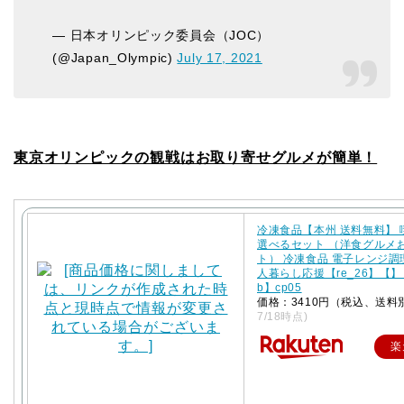
— 日本オリンピック委員会（JOC）
(@Japan_Olympic)
July 17, 2021
東京オリンピックの観戦はお取り寄せグルメが簡単！
冷凍食品【本州 送料無料】
選べるセット （洋食グルメ
ト） 冷凍食品 電子レンジ調
人暮らし応援【re_26】【】【
b】cp05
価格：3410円（税込、送料
7/18時点)
楽