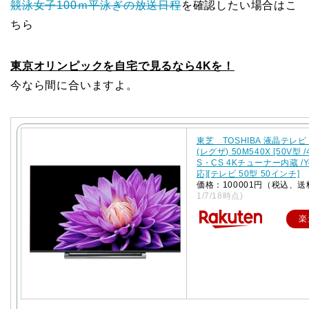
競泳女子100ｍ平泳ぎの放送日程
を確認したい場合はこ
ちら
東京オリンピックを自宅で見るなら4Kを！
今なら間に合いますよ。
東芝 TOSHIBA 液晶テレビ 
(レグザ) 50M540X [50V型 /
S・CS 4Kチューナー内蔵 /Y
応][テレビ 50型 50インチ]
価格：100001円（税込、送
1/7/18時点)
楽