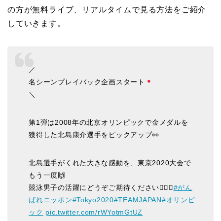
の方が無料ライブ、リアルタイムで見る方法をご紹介
していきます。
／
名シーンプレイバック企画スタート
＼
第1弾は2008年の北京オリンピックで金メダルを
獲得した北島康介選手をピックアップ👀
北島選手がくれた大きな感動を、東京2020大会で
もう一度🙌
競泳男子の活躍にどうぞご期待ください🏊‍♂️✨
#がん
ばれニッポン
#Tokyo2020
#TEAMJAPAN
#オリンピ
ック
pic.twitter.com/rWYotmGtUZ