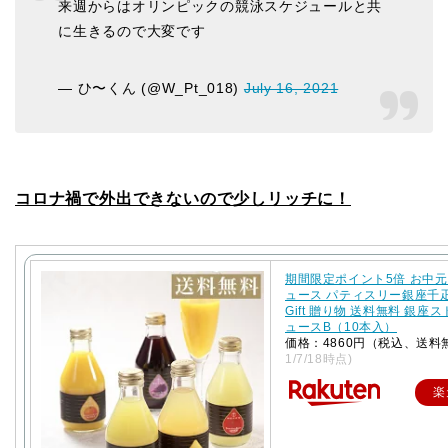
来週からはオリンピックの競泳スケジュールと共
に生きるので大変です
— ひ〜くん (@W_Pt_018)
July 16, 2021
コロナ禍で外出できないので少しリッチに！
期間限定ポイント5倍 お中元
ュース パティスリー銀座千
Gift 贈り物 送料無料 銀座
ュースB（10本入）
価格：4860円（税込、送料
1/7/18時点)
楽