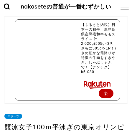
nakaseteの普通が一番むずかしい
【ふるさと納税】日
本一の和牛！鹿児島
県産黒毛和牛モモス
ライス 計
2,020g(505g×3P、
さらに505gを1P！)
きめ細かな霜降りが
特徴の牛肉をすきや
き、しゃぶしゃぶ
で！【ナンチク】
b5-080
楽
天
で
スポーツ
購
競泳女子100ｍ平泳ぎの東京オリンピ
入