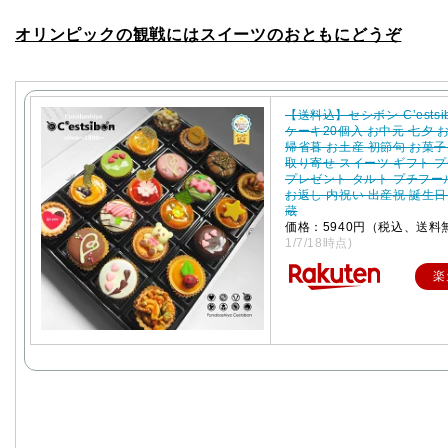
オリンピックの観戦にはスイーツのおともにどうぞ
【送料込】セシボン-C’estsi
ケーキ20個入 お中元 七夕 
帰省暮 お土産 初節句 お菓子
取り寄せ スイーツ ギフト 
プレゼント タルト プチフー
お返し 内祝い 出産祝 誕生日
蔵
価格：5940円（税込、送料
1/7/18時点)
楽