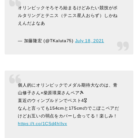
オリンピックそろそろ始まるけどみたい競技がボ
ルタリングとテニス（テニス星人おらず）しかね
えんだよなあ
— 加藤隆宏 (@TKaluta75)
July 18, 2021
個人的にオリンピックでメダル期待大なのは、青
山修子さん×柴原瑛菜さんペア🎾
直近のウィンブルドンでベスト4🎖
なんと言っても154cmと175cmのでこぼこペアだ
けどお互いの弱点をカバーし合ってる！楽しみ！
https://t.co/1CSd4hIIvx