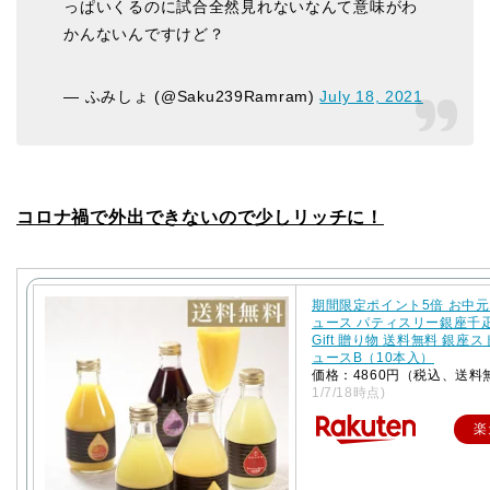
っぱいくるのに試合全然見れないなんて意味がわ
かんないんですけど？
— ふみしょ (@Saku239Ramram)
July 18, 2021
コロナ禍で外出できないので少しリッチに！
期間限定ポイント5倍 お中元
ュース パティスリー銀座千
Gift 贈り物 送料無料 銀座
ュースB（10本入）
価格：4860円（税込、送料
1/7/18時点)
楽