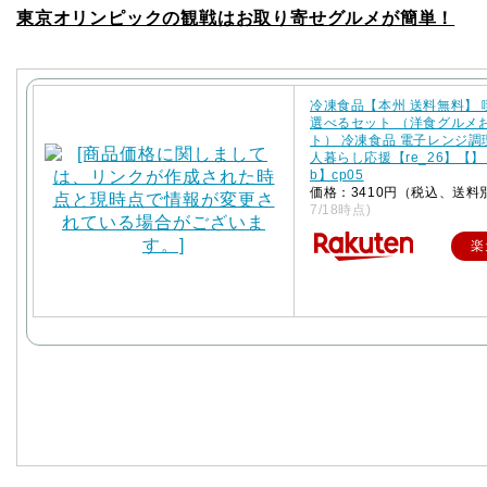
東京オリンピックの観戦はお取り寄せグルメが簡単！
冷凍食品【本州 送料無料】
選べるセット （洋食グルメ
ト） 冷凍食品 電子レンジ調
人暮らし応援【re_26】【】【
b】cp05
価格：3410円（税込、送料
7/18時点)
楽