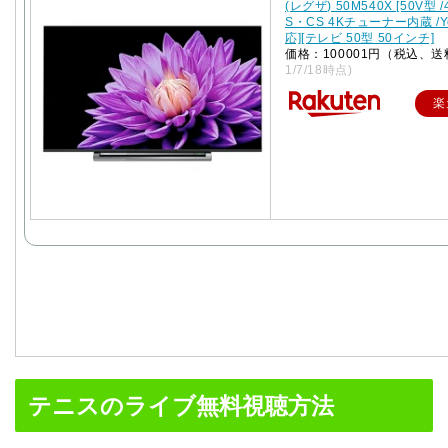
(レグザ) 50M540X [50V型 /
S・CS 4Kチューナー内蔵 /Y
応][テレビ 50型 50インチ]
価格：100001円（税込、送
1/7/18時点)
楽
テニスのライブ無料視聴方法