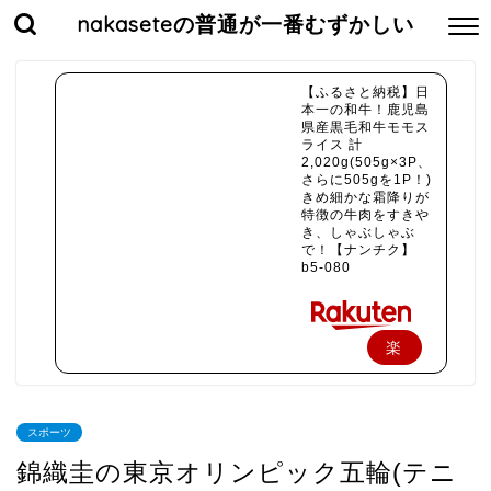
nakaseteの普通が一番むずかしい
【ふるさと納税】日
本一の和牛！鹿児島
県産黒毛和牛モモス
ライス 計
2,020g(505g×3P、
さらに505gを1P！)
きめ細かな霜降りが
特徴の牛肉をすきや
き、しゃぶしゃぶ
で！【ナンチク】
b5-080
楽
天
で
スポーツ
購
錦織圭の東京オリンピック五輪(テニ
入