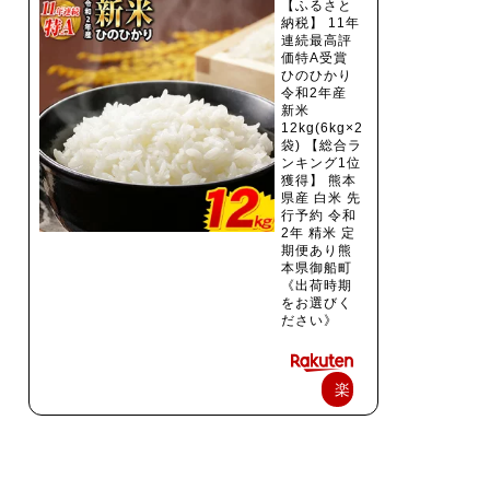
【ふるさと
納税】 11年
連続最高評
価特A受賞
ひのひかり
令和2年産
新米
12kg(6kg×2
袋) 【総合ラ
ンキング1位
獲得】 熊本
県産 白米 先
行予約 令和
2年 精米 定
期便あり熊
本県御船町
《出荷時期
をお選びく
ださい》
楽
天
で