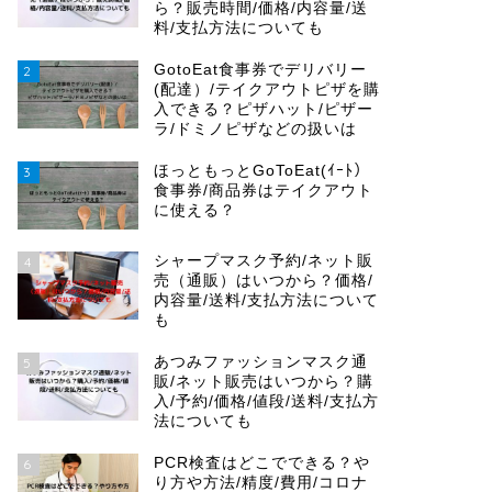
ら？販売時間/価格/内容量/送
料/支払方法についても
GotoEat食事券でデリバリー
2
(配達）/テイクアウトピザを購
入できる？ピザハット/ピザー
ラ/ドミノピザなどの扱いは
ほっともっとGoToEat(ｲｰﾄ）
3
食事券/商品券はテイクアウト
に使える？
シャープマスク予約/ネット販
4
売（通販）はいつから？価格/
内容量/送料/支払方法について
も
あつみファッションマスク通
5
販/ネット販売はいつから？購
入/予約/価格/値段/送料/支払方
法についても
PCR検査はどこでできる？や
6
り方や方法/精度/費用/コロナ