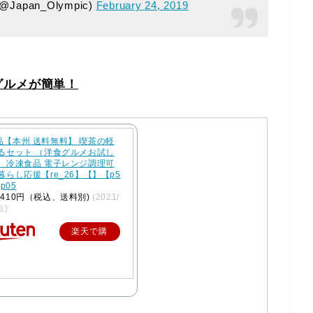
pan_Olympic)
February 24, 2019
グルメが簡単！
品【本州 送料無料】 喫茶の軽
べるセット （洋食グルメお試し
） 冷凍食品 電子レンジ調理可
暮らし応援【re_26】【】【p5
cp05
410円（税込、送料別)
(2021/
点)
楽天で購
入