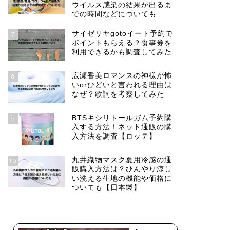
ウイルス感染の結果が出るま
での時間などについても
サイゼリヤgotoイート予約で
7
ポイントもらえる？食事券を
利用できるかも調査してみた
広瀬香美ロマンスの神様が怖
8
いorひどいと言われる理由は
なぜ？歌詞を考察してみた
BTSキシリトールガム予約購
9
入する方法！ネット通販の購
入方法を調査【ロッテ】
丸井織物マスク夏用冷感の通
10
販購入方法は？ひんやり涼し
い洗える生地の機能や価格に
ついても【日本製】