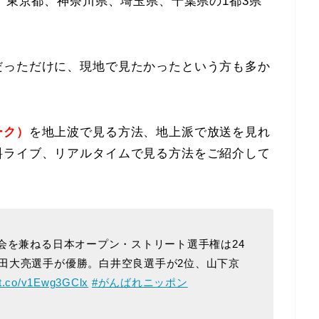
は、東京都、神奈川県、埼玉県、千葉県の1都3県
。
だっただけに、現地で見たかったという方も多か
ーク）
を地上波で見る方法、地上派で放送を見れ
料ライブ、リアルタイムで見る方法をご紹介して
会を兼ねる日本オープン・ストリート選手権は24
田大亮選手が優勝。白井空良選手が2位、山下京
//t.co/v1Ewg3GClx
#がんばれニッポン