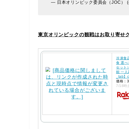
— 日本オリンピック委員会（JOC） (@Ja
東京オリンピックの観戦はお取り寄せ
冷凍食
食 選
セット
能 一人
_tab】
価格：3
7/18時