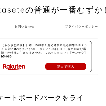
kaseteの普通が一番むず
お問い合わせ
プライバシーポリシー
【ふるさと納税】日本一の和牛！鹿児島県産黒毛和牛モモスラ
イス 計2,020g(505g×3P、さらに505gを1P！)きめ細かな霜
降りが特徴の牛肉をすきやき、しゃぶしゃぶで！【ナンチク】
b5-080
楽天で購入
ケートボードパークをライ