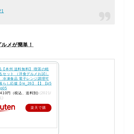
21
グルメが簡単！
品【本州 送料無料】 喫茶の軽
べるセット （洋食グルメお試し
） 冷凍食品 電子レンジ調理可
暮らし応援【re_26】【】【p5
cp05
410円（税込、送料別)
(2021/
点)
楽天で購
入