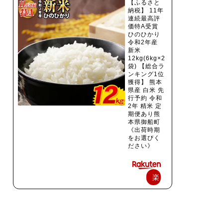
【ふるさと
納税】 11年
連続最高評
価特A受賞
ひのひかり
令和2年産
新米
12kg(6kg×2
袋) 【総合ラ
ンキング1位
獲得】 熊本
県産 白米 先
行予約 令和
2年 精米 定
期便あり熊
本県御船町
《出荷時期
をお選びく
ださい》
楽
天
で