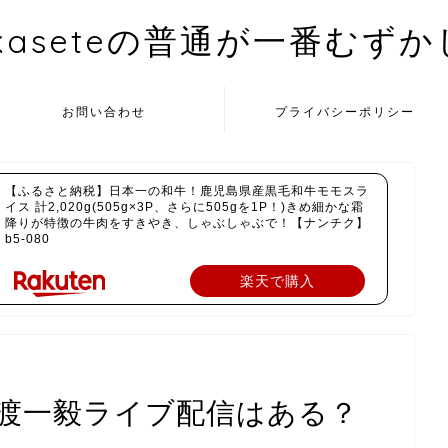
kaseteの普通が一番むず
お問い合わせ
プライバシーポリシー
【ふるさと納税】日本一の和牛！鹿児島県産黒毛和牛モモスラ
イス 計2,020g(505g×3P、さらに505gを1P！)きめ細かな霜
降りが特徴の牛肉をすきやき、しゃぶしゃぶで！【ナンチク】
b5-080
楽天で購入
佐渡一毅ライブ配信はある？