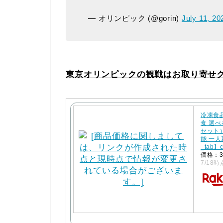
— オリンピック (@gorin)
July 11, 20
東京オリンピックの観戦はお取り寄せ
冷凍食
食 選
セット
能 一人
_tab】
価格：3
7/18時