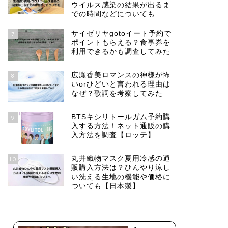
ウイルス感染の結果が出るま
での時間などについても
サイゼリヤgotoイート予約で
7
ポイントもらえる？食事券を
利用できるかも調査してみた
広瀬香美ロマンスの神様が怖
8
いorひどいと言われる理由は
なぜ？歌詞を考察してみた
BTSキシリトールガム予約購
9
入する方法！ネット通販の購
入方法を調査【ロッテ】
丸井織物マスク夏用冷感の通
10
販購入方法は？ひんやり涼し
い洗える生地の機能や価格に
ついても【日本製】