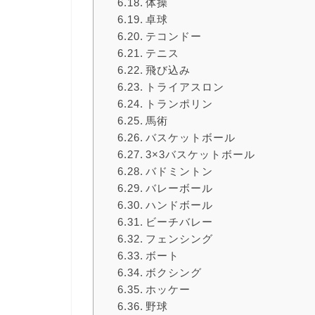
体操
卓球
テコンドー
テニス
飛び込み
トライアスロン
トランポリン
馬術
バスケットボール
3×3バスケットボール
バドミントン
バレーボール
ハンドボール
ビーチバレー
フェンシング
ボート
ボクシング
ホッケー
野球