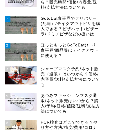
ら？販売時間/価格/内容量/送
料/支払方法についても
GotoEat食事券でデリバリー
2
(配達）/テイクアウトピザを購
入できる？ピザハット/ピザー
ラ/ドミノピザなどの扱いは
ほっともっとGoToEat(ｲｰﾄ）
3
食事券/商品券はテイクアウト
に使える？
シャープマスク予約/ネット販
4
売（通販）はいつから？価格/
内容量/送料/支払方法について
も
あつみファッションマスク通
5
販/ネット販売はいつから？購
入/予約/価格/値段/送料/支払方
法についても
PCR検査はどこでできる？や
6
り方や方法/精度/費用/コロナ