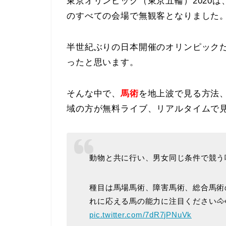
東京オリンピック（東京五輪）2020
のすべての会場で無観客となりました
半世紀ぶりの日本開催のオリンピック
ったと思います。
そんな中で、
馬術
を地上波で見る方法
域の方が無料ライブ、リアルタイムで
動物と共に行い、男女同じ条件で競う
種目は馬場馬術、障害馬術、総合馬術
れに応える馬の能力に注目ください🐴
pic.twitter.com/7dR7jPNuVk