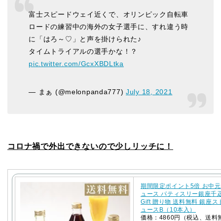
富士スピードウェイ近くで、オリンピック自転車
ロードの練習中の海外の女子選手に、すれ違う時
に「はろ～♡」と声を掛けられた♪
タイムトライアルの選手かな！？
pic.twitter.com/GcxXBDLtka
— まぁ (@melonpanda777)
July 18, 2021
コロナ禍で外出できないので少しリッチに！
期間限定ポイント5倍 お中元
ュース パティスリー銀座千
Gift 贈り物 送料無料 銀座
ュースB（10本入）
価格：4860円（税込、送料