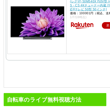
(レグザ) 50M540X [50V型 /
S・CS 4Kチューナー内蔵 /Y
応][テレビ 50型 50インチ]
価格：100001円（税込、送
1/7/18時点)
楽
自転車のライブ無料視聴方法