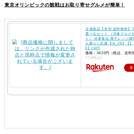
東京オリンピックの観戦はお取り寄せグルメが簡単！
冷凍食品【本州 送料無料】
選べるセット （洋食グルメ
ト） 冷凍食品 電子レンジ調
人暮らし応援【re_26】【】【
b】cp05
価格：3410円（税込、送料
7/18時点)
楽