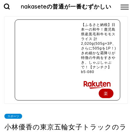
nakaseteの普通が一番むずかしい
【ふるさと納税】日
本一の和牛！鹿児島
県産黒毛和牛モモス
ライス 計
2,020g(505g×3P、
さらに505gを1P！)
きめ細かな霜降りが
特徴の牛肉をすきや
き、しゃぶしゃぶ
で！【ナンチク】
b5-080
楽
天
で
スポーツ
購
小林優香の東京五輪女子トラックのラ
入