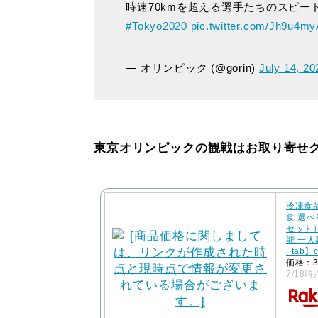
時速70kmを超える選手たちのスピー
#Tokyo2020
pic.twitter.com/Jh9u4m
— オリンピック (@gorin)
July 14, 20
東京オリンピックの観戦はお取り寄せ
冷凍食
食 選
セット
能 一人
_tab】
価格：3
7/18時