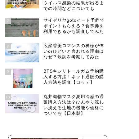
ウイルス感染の結果が出るま
での時間などについても
サイゼリヤgotoイート予約で
7
ポイントもらえる？食事券を
利用できるかも調査してみた
広瀬香美ロマンスの神様が怖
8
いorひどいと言われる理由は
なぜ？歌詞を考察してみた
BTSキシリトールガム予約購
9
入する方法！ネット通販の購
入方法を調査【ロッテ】
丸井織物マスク夏用冷感の通
10
販購入方法は？ひんやり涼し
い洗える生地の機能や価格に
ついても【日本製】