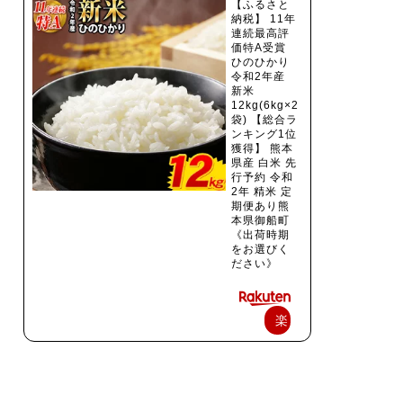
【ふるさと
納税】 11年
連続最高評
価特A受賞
ひのひかり
令和2年産
新米
12kg(6kg×2
袋) 【総合ラ
ンキング1位
獲得】 熊本
県産 白米 先
行予約 令和
2年 精米 定
期便あり熊
本県御船町
《出荷時期
をお選びく
ださい》
楽
天
で