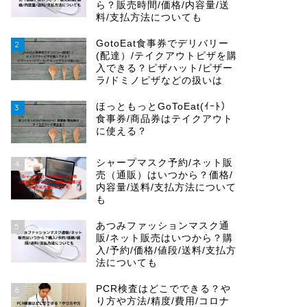
ら？販売時間/価格/内容量/送
料/支払方法についても
GotoEat食事券でデリバリー
2
(配達）/テイクアウトピザを購
入できる？ピザハット/ピザー
ラ/ドミノピザなどの扱いは
ほっともっとGoToEat(ｲｰﾄ）
3
食事券/商品券はテイクアウト
に使える？
シャープマスク予約/ネット販
4
売（通販）はいつから？価格/
内容量/送料/支払方法について
も
あつみファッションマスク通
5
販/ネット販売はいつから？購
入/予約/価格/値段/送料/支払方
法についても
PCR検査はどこでできる？や
6
り方や方法/精度/費用/コロナ