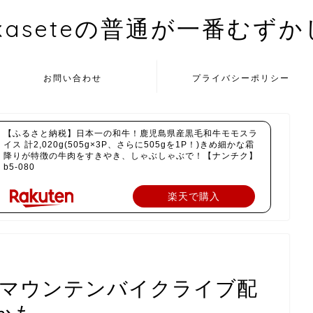
kaseteの普通が一番むず
お問い合わせ
プライバシーポリシー
【ふるさと納税】日本一の和牛！鹿児島県産黒毛和牛モモスラ
イス 計2,020g(505g×3P、さらに505gを1P！)きめ細かな霜
降りが特徴の牛肉をすきやき、しゃぶしゃぶで！【ナンチク】
b5-080
楽天で購入
0マウンテンバイクライブ配