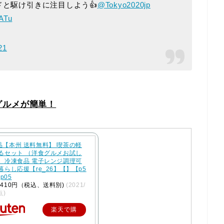
ドと駆け引きに注目しよう👍
@Tokyo2020jp
yATu
21
グルメが簡単！
品【本州 送料無料】 喫茶の軽
べるセット （洋食グルメお試し
） 冷凍食品 電子レンジ調理可
暮らし応援【re_26】【】【p5
cp05
410円（税込、送料別)
(2021/
点)
楽天で購
入