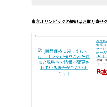
東京オリンピックの観戦はお取り寄せ
冷凍食
食 選
セット
能 一人
_tab】
価格：3
7/18時