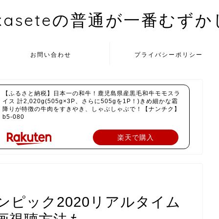
kaseteの普通が一番むず
お問い合わせ
プライバシーポリシー
【ふるさと納税】日本一の和牛！鹿児島県産黒毛和牛モモスラ
イス 計2,020g(505g×3P、さらに505gを1P！)きめ細かな霜
降りが特徴の牛肉をすきやき、しゃぶしゃぶで！【ナンチク】
b5-080
楽天で購入
ピック2020リアルタイム