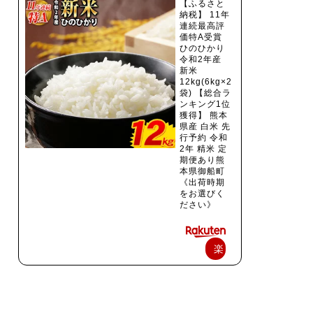
【ふるさと
納税】 11年
連続最高評
価特A受賞
ひのひかり
令和2年産
新米
12kg(6kg×2
袋) 【総合ラ
ンキング1位
獲得】 熊本
県産 白米 先
行予約 令和
2年 精米 定
期便あり熊
本県御船町
《出荷時期
をお選びく
ださい》
楽
天
で