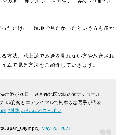
は、東京都、神奈川県、埼玉県、千葉県の1都3県
。
だっただけに、現地で見たかったという方も多か
見る方法、地上派で放送を見れない方や放送され
タイムで見る方法をご紹介していきます。
表決定戦が26日、東京都北区の味の素ナショナル
フル3姿勢とエアライフルで松本崇志選手が代表
qt3
#射撃
#がんばれニッポン
pan_Olympic)
May 26, 2021