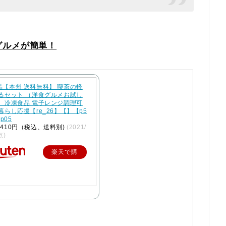
グルメが簡単！
品【本州 送料無料】 喫茶の軽
べるセット （洋食グルメお試し
） 冷凍食品 電子レンジ調理可
暮らし応援【re_26】【】【p5
cp05
410円（税込、送料別)
(2021/
点)
楽天で購
入