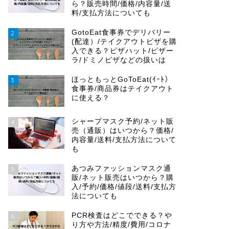
ら？販売時間/価格/内容量/送
料/支払方法についても
GotoEat食事券でデリバリー
2
(配達）/テイクアウトピザを購
入できる？ピザハット/ピザー
ラ/ドミノピザなどの扱いは
ほっともっとGoToEat(ｲｰﾄ）
3
食事券/商品券はテイクアウト
に使える？
シャープマスク予約/ネット販
4
売（通販）はいつから？価格/
内容量/送料/支払方法について
も
あつみファッションマスク通
5
販/ネット販売はいつから？購
入/予約/価格/値段/送料/支払方
法についても
PCR検査はどこでできる？や
6
り方や方法/精度/費用/コロナ