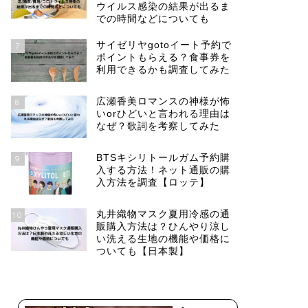
ウイルス感染の結果が出るま
での時間などについても
サイゼリヤgotoイート予約で
7
ポイントもらえる？食事券を
利用できるかも調査してみた
広瀬香美ロマンスの神様が怖
8
いorひどいと言われる理由は
なぜ？歌詞を考察してみた
BTSキシリトールガム予約購
9
入する方法！ネット通販の購
入方法を調査【ロッテ】
丸井織物マスク夏用冷感の通
10
販購入方法は？ひんやり涼し
い洗える生地の機能や価格に
ついても【日本製】