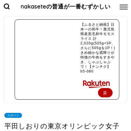
nakaseteの普通が一番むずかしい
【ふるさと納税】日
本一の和牛！鹿児島
県産黒毛和牛モモス
ライス 計
2,020g(505g×3P、
さらに505gを1P！)
きめ細かな霜降りが
特徴の牛肉をすきや
き、しゃぶしゃぶ
で！【ナンチク】
b5-080
楽
天
で
スポーツ
購
平田しおりの東京オリンピック女子
入