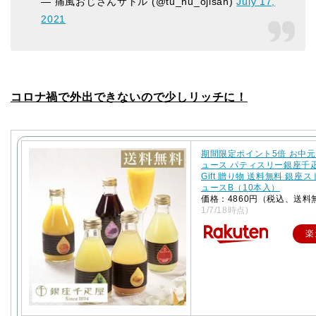
— 痛風おじさんサトル (@tu_hu_ojisan)
July 17,
2021
コロナ禍で外出できないので少しリッチに！
期間限定ポイント5倍 お中元
ュース パティスリー銀座千
Gift 贈り物 送料無料 銀座
ュースB（10本入）
価格：4860円（税込、送料
1/7/18時点)
楽