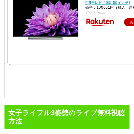
応][テレビ 50型 50インチ]
価格：100001円（税込、送
1/7/18時点)
楽
女子ライフル3姿勢のライブ無料視聴
方法