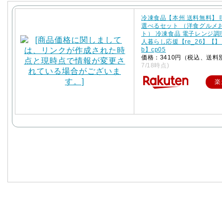
冷凍食品【本州 送料無料】
選べるセット （洋食グルメ
ト） 冷凍食品 電子レンジ調
人暮らし応援【re_26】【】【
b】cp05
価格：3410円（税込、送料
7/18時点)
楽