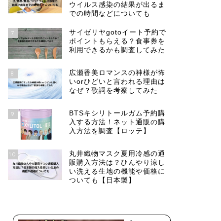
ウイルス感染の結果が出るま
での時間などについても
サイゼリヤgotoイート予約で
7
ポイントもらえる？食事券を
利用できるかも調査してみた
広瀬香美ロマンスの神様が怖
8
いorひどいと言われる理由は
なぜ？歌詞を考察してみた
BTSキシリトールガム予約購
9
入する方法！ネット通販の購
入方法を調査【ロッテ】
丸井織物マスク夏用冷感の通
10
販購入方法は？ひんやり涼し
い洗える生地の機能や価格に
ついても【日本製】