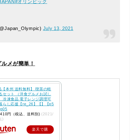
JAPAN
#オリンピック
pan_Olympic)
July 13, 2021
グルメが簡単！
品【本州 送料無料】 喫茶の軽
べるセット （洋食グルメお試し
） 冷凍食品 電子レンジ調理可
暮らし応援【re_26】【】【p5
cp05
410円（税込、送料別)
(2021/
点)
楽天で購
入