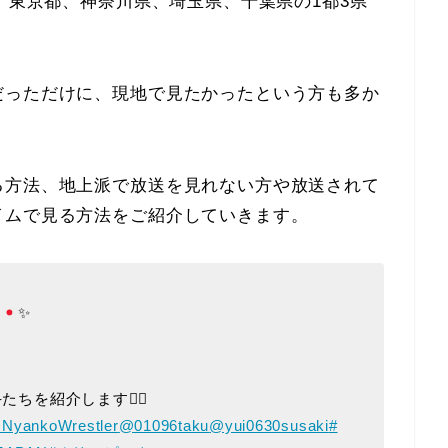
は、東京都、神奈川県、埼玉県、千葉県の1都3県
。
だっただけに、現地で見たかったという方も多か
る方法、地上派で放送を見れない方や放送されて
イムで見る方法をご紹介していきます。
️
✨
ちを紹介します💁‍♂️
NyankoWrestler
@01096taku
@yui0630susaki
#