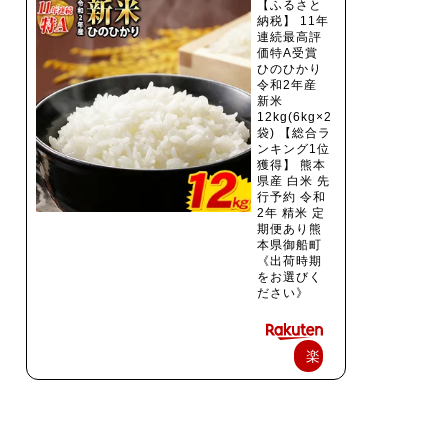
【ふるさと
納税】 11年
連続最高評
価特A受賞
ひのひかり
令和2年産
新米
12kg(6kg×2
袋) 【総合ラ
ンキング1位
獲得】 熊本
県産 白米 先
行予約 令和
2年 精米 定
期便あり熊
本県御船町
《出荷時期
をお選びく
ださい》
楽
天
で