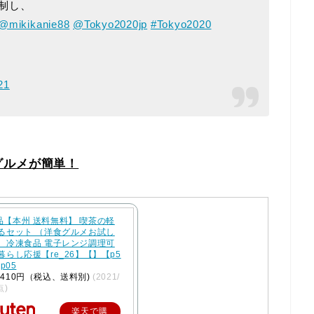
制し、
@mikikanie88
@Tokyo2020jp
#Tokyo2020
21
グルメが簡単！
品【本州 送料無料】 喫茶の軽
べるセット （洋食グルメお試し
） 冷凍食品 電子レンジ調理可
暮らし応援【re_26】【】【p5
cp05
410円（税込、送料別)
(2021/
点)
楽天で購