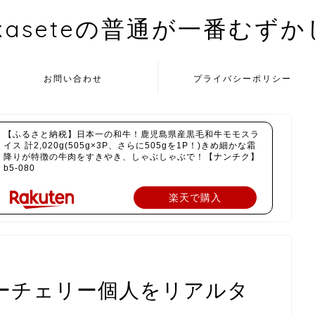
kaseteの普通が一番むず
お問い合わせ
プライバシーポリシー
【ふるさと納税】日本一の和牛！鹿児島県産黒毛和牛モモスラ
イス 計2,020g(505g×3P、さらに505gを1P！)きめ細かな霜
降りが特徴の牛肉をすきやき、しゃぶしゃぶで！【ナンチク】
b5-080
楽天で購入
ーチェリー個人をリアルタ