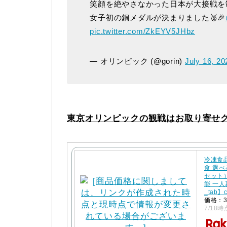
笑顔を絶やさなかった日本が大接戦を
女子初の銅メダルが決まりました🥉🎉
pic.twitter.com/ZkEYV5JHbz
— オリンピック (@gorin)
July 16, 20
東京オリンピックの観戦はお取り寄せ
冷凍食
食 選
セット
能 一人
_tab】
価格：3
7/18時