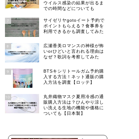
ウイルス感染の結果が出るま
での時間などについても
サイゼリヤgotoイート予約で
7
ポイントもらえる？食事券を
利用できるかも調査してみた
広瀬香美ロマンスの神様が怖
8
いorひどいと言われる理由は
なぜ？歌詞を考察してみた
BTSキシリトールガム予約購
9
入する方法！ネット通販の購
入方法を調査【ロッテ】
丸井織物マスク夏用冷感の通
10
販購入方法は？ひんやり涼し
い洗える生地の機能や価格に
ついても【日本製】