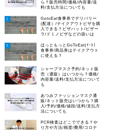
ら？販売時間/価格/内容量/送
料/支払方法についても
GotoEat食事券でデリバリー
2
(配達）/テイクアウトピザを購
入できる？ピザハット/ピザー
ラ/ドミノピザなどの扱いは
ほっともっとGoToEat(ｲｰﾄ）
3
食事券/商品券はテイクアウト
に使える？
シャープマスク予約/ネット販
4
売（通販）はいつから？価格/
内容量/送料/支払方法について
も
あつみファッションマスク通
5
販/ネット販売はいつから？購
入/予約/価格/値段/送料/支払方
法についても
PCR検査はどこでできる？や
6
り方や方法/精度/費用/コロナ