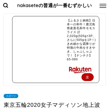
nakaseteの普通が一番むずかしい
【ふるさと納税】日
本一の和牛！鹿児島
県産黒毛和牛モモス
ライス 計
2,020g(505g×3P、
さらに505gを1P！)
きめ細かな霜降りが
特徴の牛肉をすきや
き、しゃぶしゃぶ
で！【ナンチク】
b5-080
楽
天
で
スポーツ
購
東京五輪2020女子マディソン地上波
入