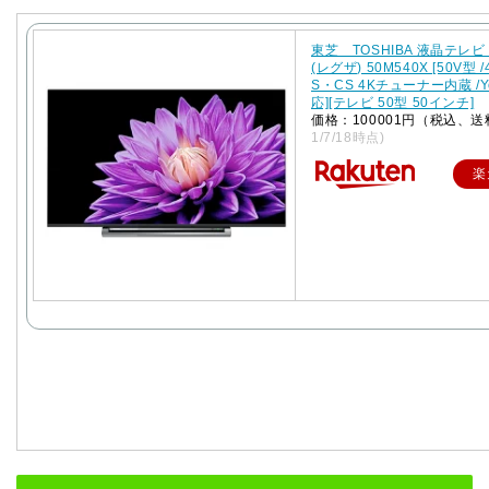
東芝 TOSHIBA 液晶テレビ 
(レグザ) 50M540X [50V型 /
S・CS 4Kチューナー内蔵 /Y
応][テレビ 50型 50インチ]
価格：100001円（税込、送
1/7/18時点)
楽