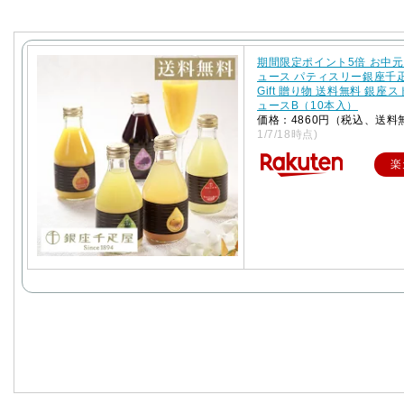
期間限定ポイント5倍 お中元
ュース パティスリー銀座千
Gift 贈り物 送料無料 銀座
ュースB（10本入）
価格：4860円（税込、送料
1/7/18時点)
楽