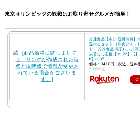
東京オリンピックの観戦はお取り寄せグルメが簡単！
冷凍食品【本州 送料無料】
選べるセット （洋食グルメ
ト） 冷凍食品 電子レンジ調
人暮らし応援【re_26】【】【
b】cp05
価格：3410円（税込、送料
7/18時点)
楽