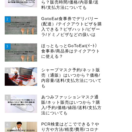
ら？販売時間/価格/内容量/送
料/支払方法についても
GotoEat食事券でデリバリー
2
(配達）/テイクアウトピザを購
入できる？ピザハット/ピザー
ラ/ドミノピザなどの扱いは
ほっともっとGoToEat(ｲｰﾄ）
3
食事券/商品券はテイクアウト
に使える？
シャープマスク予約/ネット販
4
売（通販）はいつから？価格/
内容量/送料/支払方法について
も
あつみファッションマスク通
5
販/ネット販売はいつから？購
入/予約/価格/値段/送料/支払方
法についても
PCR検査はどこでできる？や
6
り方や方法/精度/費用/コロナ