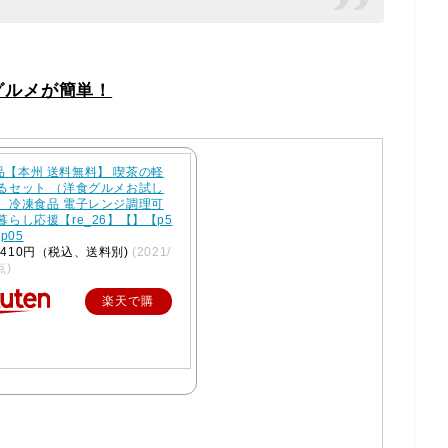
グルメが簡単！
品【本州 送料無料】 喫茶の軽
べるセット （洋食グルメお試し
） 冷凍食品 電子レンジ調理可
暮らし応援【re_26】【】【p5
cp05
410円（税込、送料別)
(2021/
点)
楽天で購
入