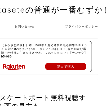
kaseteの普通が一番むず
お問い合わせ
プライバシーポリシー
【ふるさと納税】日本一の和牛！鹿児島県産黒毛和牛モモスラ
イス 計2,020g(505g×3P、さらに505gを1P！)きめ細かな霜
降りが特徴の牛肉をすきやき、しゃぶしゃぶで！【ナンチク】
b5-080
楽天で購入
0スケートボート無料視聴す