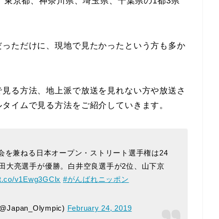
は、東京都、神奈川県、埼玉県、千葉県の1都3県
。
だっただけに、現地で見たかったという方も多か
で見る方法、地上派で放送を見れない方や放送さ
ルタイムで見る方法をご紹介していきます。
会を兼ねる日本オープン・ストリート選手権は24
田大亮選手が優勝。白井空良選手が2位、山下京
//t.co/v1Ewg3GClx
#がんばれニッポン
pan_Olympic)
February 24, 2019