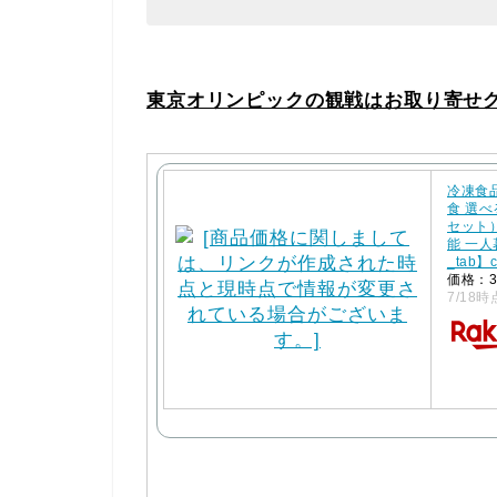
東京オリンピックの観戦はお取り寄せ
冷凍食
食 選
セット
能 一人
_tab】
価格：3
7/18時