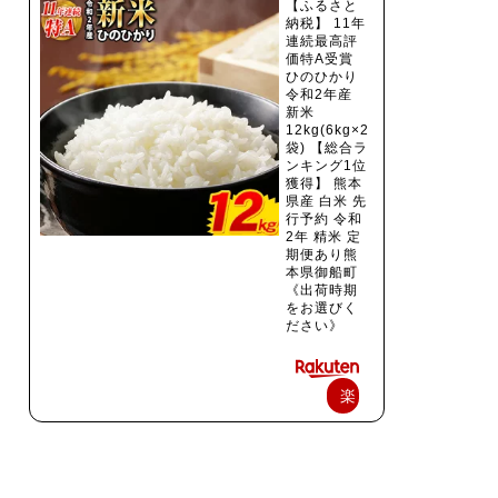
【ふるさと
納税】 11年
連続最高評
価特A受賞
ひのひかり
令和2年産
新米
12kg(6kg×2
袋) 【総合ラ
ンキング1位
獲得】 熊本
県産 白米 先
行予約 令和
2年 精米 定
期便あり熊
本県御船町
《出荷時期
をお選びく
ださい》
楽
天
で