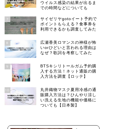
ウイルス感染の結果が出るま
での時間などについても
サイゼリヤgotoイート予約で
7
ポイントもらえる？食事券を
利用できるかも調査してみた
広瀬香美ロマンスの神様が怖
8
いorひどいと言われる理由は
なぜ？歌詞を考察してみた
BTSキシリトールガム予約購
9
入する方法！ネット通販の購
入方法を調査【ロッテ】
丸井織物マスク夏用冷感の通
10
販購入方法は？ひんやり涼し
い洗える生地の機能や価格に
ついても【日本製】