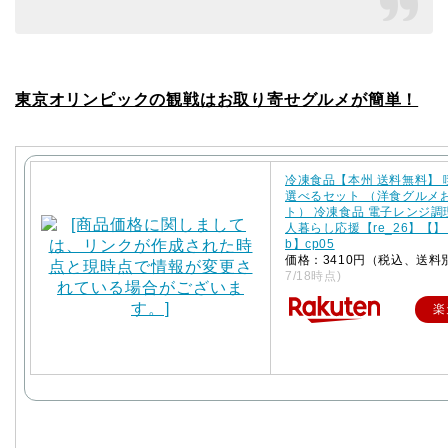
東京オリンピックの観戦はお取り寄せグルメが簡単！
冷凍食品【本州 送料無料】
選べるセット （洋食グルメ
ト） 冷凍食品 電子レンジ調
人暮らし応援【re_26】【】【
b】cp05
価格：3410円（税込、送料
7/18時点)
楽