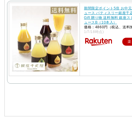
期間限定ポイント5倍 お中元
ュース パティスリー銀座千
Gift 贈り物 送料無料 銀座
ュースB（10本入）
価格：4860円（税込、送料
1/7/18時点)
楽