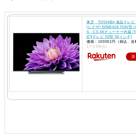
東芝 TOSHIBA 液晶テレビ 
(レグザ) 50M540X [50V型 /
S・CS 4Kチューナー内蔵 /Y
応][テレビ 50型 50インチ]
価格：100001円（税込、送
1/7/18時点)
楽