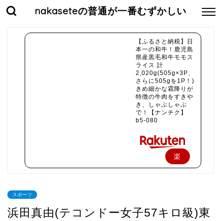
nakaseteの普通が一番むずかしい
【ふるさと納税】日
本一の和牛！鹿児島
県産黒毛和牛モモス
ライス 計
2,020g(505g×3P、
さらに505gを1P！)
きめ細かな霜降りが
特徴の牛肉をすきや
き、しゃぶしゃぶ
で！【ナンチク】
b5-080
楽
天
で
スポーツ
購
浜田真由(テコンドー女子57キロ級)東
入