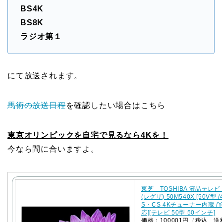
BS4K
BS8K
ラジオ第１
にて放送されます。
馬術の放送日程
を確認したい場合はこちら
東京オリンピックを自宅で見るなら4Kを！
今なら間に合いますよ。
東芝 TOSHIBA 液晶テレビ 
(レグザ) 50M540X [50V型 /
S・CS 4Kチューナー内蔵 /Y
応][テレビ 50型 50インチ]
価格：100001円（税込、送