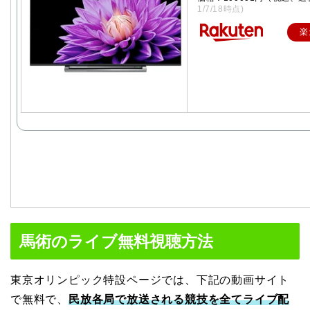
1/7/18時点)
楽
馬術のライブ無料視聴方法
東京オリンピック特設ページでは、下記の動画サイト
で無料で、
民放各局で放送される競技を全てライブ配