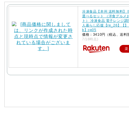
冷凍食品【本州 送料無料】
選べるセット （洋食グルメ
ト） 冷凍食品 電子レンジ調
人暮らし応援【re_26】【】【
b】cp05
価格：3410円（税込、送料
7/18時点)
楽