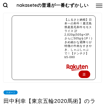
nakaseteの普通が一番むずかしい
【ふるさと納税】日
本一の和牛！鹿児島
県産黒毛和牛モモス
ライス 計
2,020g(505g×3P、
さらに505gを1P！)
きめ細かな霜降りが
特徴の牛肉をすきや
き、しゃぶしゃぶ
で！【ナンチク】
b5-080
楽
天
で
スポーツ
購
田中利幸【東京五輪2020馬術】のラ
入