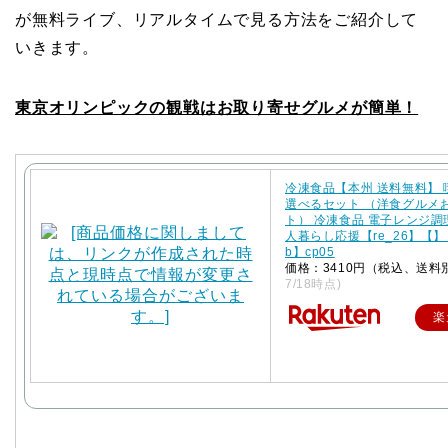
が無料ライブ、リアルタイムで見る方法をご紹介して
いきます。
東京オリンピックの観戦はお取り寄せグルメが簡単！
冷凍食品【本州 送料無料】
選べるセット （洋食グルメ
ト） 冷凍食品 電子レンジ調
人暮らし応援【re_26】【】【
b】cp05
価格：3410円（税込、送料
7/18時点)
楽