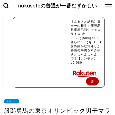
nakaseteの普通が一番むずかしい
【ふるさと納税】日
本一の和牛！鹿児島
県産黒毛和牛モモス
ライス 計
2,020g(505g×3P、
さらに505gを1P！)
きめ細かな霜降りが
特徴の牛肉をすきや
き、しゃぶしゃぶ
で！【ナンチク】
b5-080
楽
天
で
スポーツ
購
服部勇馬の東京オリンピック男子マラ
入