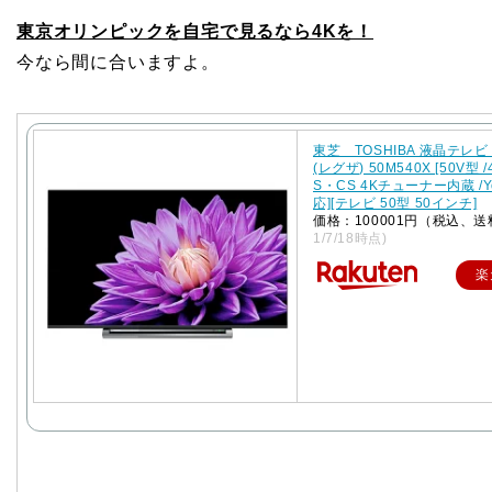
東京オリンピックを自宅で見るなら4Kを！
今なら間に合いますよ。
東芝 TOSHIBA 液晶テレビ 
(レグザ) 50M540X [50V型 /
S・CS 4Kチューナー内蔵 /Y
応][テレビ 50型 50インチ]
価格：100001円（税込、送
1/7/18時点)
楽