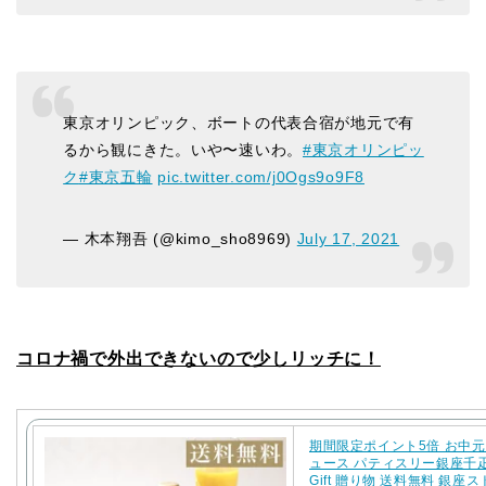
東京オリンピック、ボートの代表合宿が地元で有
るから観にきた。いや〜速いわ。
#東京オリンピッ
ク
#東京五輪
pic.twitter.com/j0Ogs9o9F8
— 木本翔吾 (@kimo_sho8969)
July 17, 2021
コロナ禍で外出できないので少しリッチに！
期間限定ポイント5倍 お中元
ュース パティスリー銀座千
Gift 贈り物 送料無料 銀座