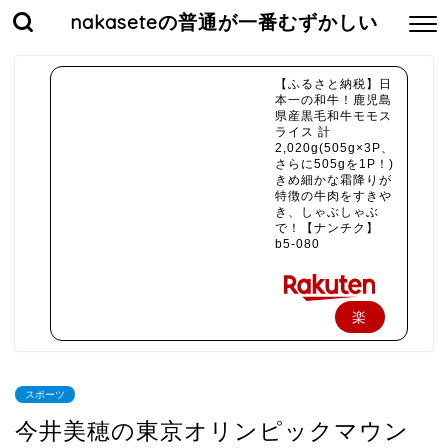
nakaseteの普通が一番むずかしい
【ふるさと納税】日
本一の和牛！鹿児島
県産黒毛和牛モモス
ライス 計
2,020g(505g×3P、
さらに505gを1P！)
きめ細かな霜降りが
特徴の牛肉をすきや
き、しゃぶしゃぶ
で！【ナンチク】
b5-080
楽
天
で
スポーツ
購
今井美穂の東京オリンピックマウン
入