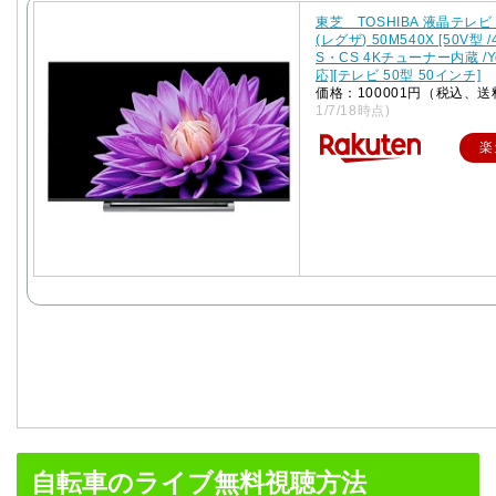
東芝 TOSHIBA 液晶テレビ 
(レグザ) 50M540X [50V型 /
S・CS 4Kチューナー内蔵 /Y
応][テレビ 50型 50インチ]
価格：100001円（税込、送
1/7/18時点)
楽
自転車のライブ無料視聴方法