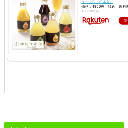
ュースB（10本入）
価格：4860円（税込、送料
1/7/18時点)
楽