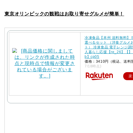
東京オリンピックの観戦はお取り寄せグルメが簡単！
冷凍食品【本州 送料無料】
選べるセット （洋食グルメ
ト） 冷凍食品 電子レンジ調
人暮らし応援【re_26】【】【
b】cp05
価格：3410円（税込、送料
7/18時点)
楽