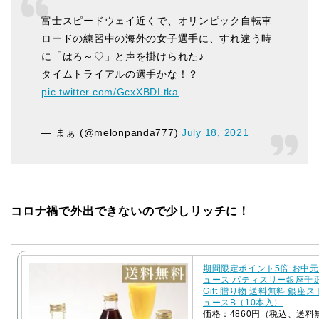
富士スピードウェイ近くで、オリンピック自転車
ロードの練習中の海外の女子選手に、すれ違う時
に「はろ～♡」と声を掛けられた♪
タイムトライアルの選手かな！？
pic.twitter.com/GcxXBDLtka
— まぁ (@melonpanda777)
July 18, 2021
コロナ禍で外出できないので少しリッチに！
期間限定ポイント5倍 お中元
ュース パティスリー銀座千
Gift 贈り物 送料無料 銀座
ュースB（10本入）
価格：4860円（税込、送料