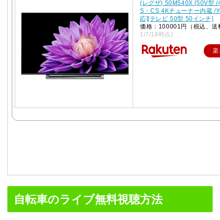
(レグザ) 50M540X [50V型 /
S・CS 4Kチューナー内蔵 /Y
応][テレビ 50型 50インチ]
価格：100001円（税込、送
1/7/18時点)
楽
自転車のライブ無料視聴方法