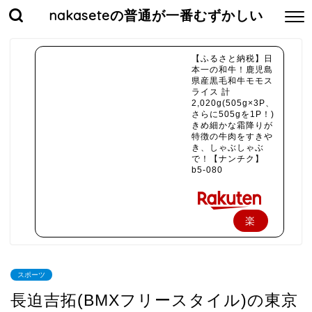
nakaseteの普通が一番むずかしい
【ふるさと納税】日
本一の和牛！鹿児島
県産黒毛和牛モモス
ライス 計
2,020g(505g×3P、
さらに505gを1P！)
きめ細かな霜降りが
特徴の牛肉をすきや
き、しゃぶしゃぶ
で！【ナンチク】
b5-080
楽
天
で
スポーツ
購
長迫吉拓(BMXフリースタイル)の東京
入