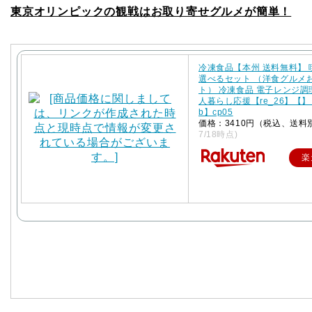
東京オリンピックの観戦はお取り寄せグルメが簡単！
冷凍食品【本州 送料無料】
選べるセット （洋食グルメ
ト） 冷凍食品 電子レンジ調
人暮らし応援【re_26】【】【
b】cp05
価格：3410円（税込、送料
7/18時点)
楽