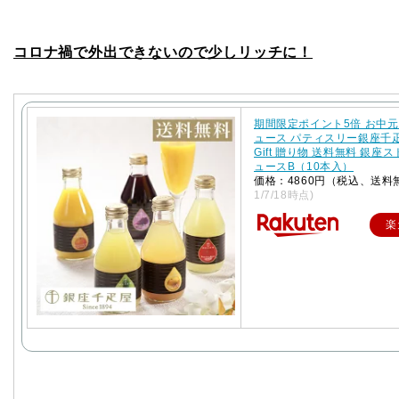
コロナ禍で外出できないので少しリッチに！
期間限定ポイント5倍 お中元
ュース パティスリー銀座千
Gift 贈り物 送料無料 銀座
ュースB（10本入）
価格：4860円（税込、送料
1/7/18時点)
楽