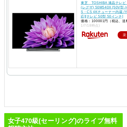
東芝 TOSHIBA 液晶テレビ 
(レグザ) 50M540X [50V型 /
S・CS 4Kチューナー内蔵 /Y
応][テレビ 50型 50インチ]
価格：100001円（税込、送
1/7/18時点)
楽
女子470級(セーリング)のライブ無料