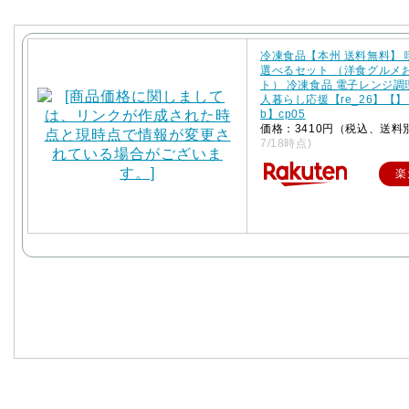
冷凍食品【本州 送料無料】
選べるセット （洋食グルメ
ト） 冷凍食品 電子レンジ調
人暮らし応援【re_26】【】【
b】cp05
価格：3410円（税込、送料
7/18時点)
楽