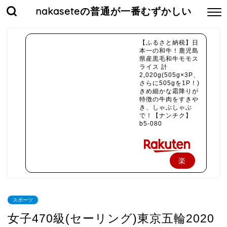
nakaseteの普通が一番むずかしい
【ふるさと納税】日
本一の和牛！鹿児島
県産黒毛和牛モモス
ライス 計
2,020g(505g×3P、
さらに505gを1P！)
きめ細かな霜降りが
特徴の牛肉をすきや
き、しゃぶしゃぶ
で！【ナンチク】
b5-080
楽
天
で
スポーツ
購
女子470級(セーリング)東京五輪2020
入