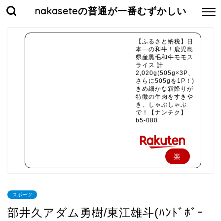
nakaseteの普通が一番むずかしい
【ふるさと納税】日
本一の和牛！鹿児島
県産黒毛和牛モモス
ライス 計
2,020g(505g×3P、
さらに505gを1P！)
きめ細かな霜降りが
特徴の牛肉をすきや
き、しゃぶしゃぶ
で！【ナンチク】
b5-080
楽
天
で
スポーツ
購
部井久アダム勇樹/東江雄斗(ﾊﾝﾄﾞﾎﾞｰ
入