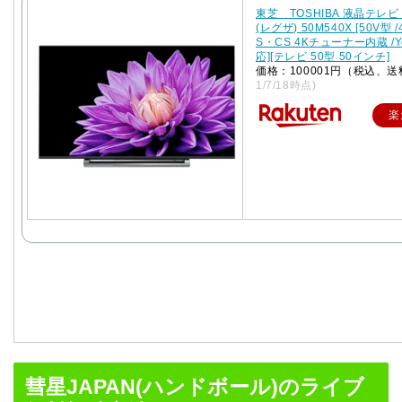
東芝 TOSHIBA 液晶テレビ 
(レグザ) 50M540X [50V型 /
S・CS 4Kチューナー内蔵 /Y
応][テレビ 50型 50インチ]
価格：100001円（税込、送
1/7/18時点)
楽
彗星JAPAN(ハンドボール)のライブ