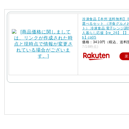
冷凍食品【本州 送料無料】
選べるセット （洋食グルメ
ト） 冷凍食品 電子レンジ調
人暮らし応援【re_26】【】【
b】cp05
価格：3410円（税込、送料
7/18時点)
楽