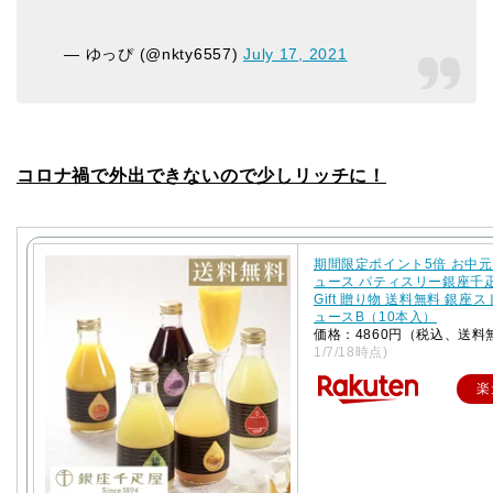
— ゆっぴ (@nkty6557)
July 17, 2021
コロナ禍で外出できないので少しリッチに！
期間限定ポイント5倍 お中元
ュース パティスリー銀座千
Gift 贈り物 送料無料 銀座
ュースB（10本入）
価格：4860円（税込、送料
1/7/18時点)
楽