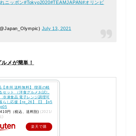
ばれニッポン
#Tokyo2020
#TEAMJAPAN
#オリンピ
pan_Olympic)
July 13, 2021
グルメが簡単！
品【本州 送料無料】 喫茶の軽
べるセット （洋食グルメお試し
） 冷凍食品 電子レンジ調理可
暮らし応援【re_26】【】【p5
cp05
410円（税込、送料別)
(2021/
点)
楽天で購
入