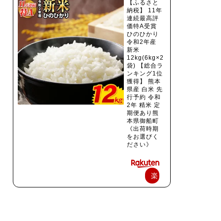
【ふるさと
納税】 11年
連続最高評
価特A受賞
ひのひかり
令和2年産
新米
12kg(6kg×2
袋) 【総合ラ
ンキング1位
獲得】 熊本
県産 白米 先
行予約 令和
2年 精米 定
期便あり熊
本県御船町
《出荷時期
をお選びく
ださい》
楽
天
で