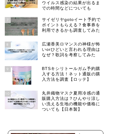
ウイルス感染の結果が出るま
での時間などについても
サイゼリヤgotoイート予約で
7
ポイントもらえる？食事券を
利用できるかも調査してみた
広瀬香美ロマンスの神様が怖
8
いorひどいと言われる理由は
なぜ？歌詞を考察してみた
BTSキシリトールガム予約購
9
入する方法！ネット通販の購
入方法を調査【ロッテ】
丸井織物マスク夏用冷感の通
10
販購入方法は？ひんやり涼し
い洗える生地の機能や価格に
ついても【日本製】