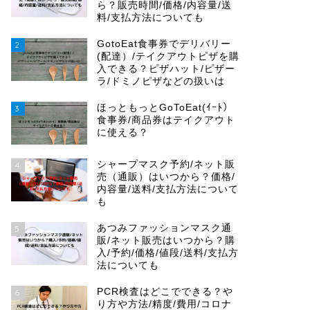
ら？販売時間/価格/内容量/送
料/支払方法についても
GotoEat食事券でデリバリー
2
(配達）/テイクアウトピザを購
入できる？ピザハット/ピザー
ラ/ドミノピザなどの扱いは
ほっともっとGoToEat(ｲｰﾄ）
3
食事券/商品券はテイクアウト
に使える？
シャープマスク予約/ネット販
4
売（通販）はいつから？価格/
内容量/送料/支払方法について
も
あつみファッションマスク通
5
販/ネット販売はいつから？購
入/予約/価格/値段/送料/支払方
法についても
PCR検査はどこでできる？や
6
り方や方法/精度/費用/コロナ