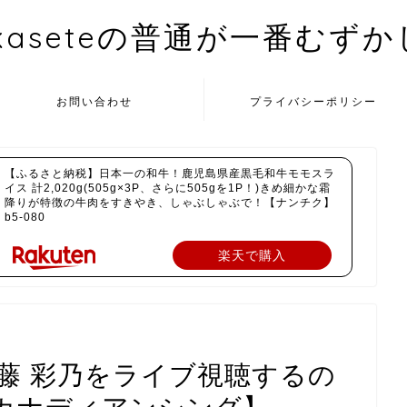
kaseteの普通が一番むず
お問い合わせ
プライバシーポリシー
【ふるさと納税】日本一の和牛！鹿児島県産黒毛和牛モモスラ
イス 計2,020g(505g×3P、さらに505gを1P！)きめ細かな霜
降りが特徴の牛肉をすきやき、しゃぶしゃぶで！【ナンチク】
b5-080
楽天で購入
佐藤 彩乃をライブ視聴するの