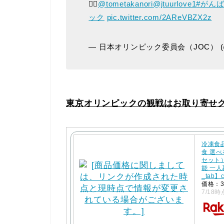
💁‍♀️
@tometakanori
@jtuurlove1
#がん
ック
pic.twitter.com/2AReVBZX2z
— 日本オリンピック委員会（JOC） (@Ja
東京オリンピックの観戦はお取り寄せ
冷凍食
食 選
セット
能 一人
_tab】
価格：3
7/18時