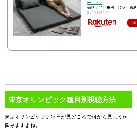
ーソファ
価格：11999円（税込、送
21/7/18時点)
楽
東京オリンピック種目別視聴方法
東京オリンピックは毎日が見どころで何から見ようか
悩みますよね。