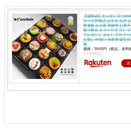
【送料込】セシボン-C’estsi
ケーキ20個入 お中元 七夕 
帰省暮 お土産 初節句 お菓子
取り寄せ スイーツ ギフト 
プレゼント タルト プチフー
お返し 内祝い 出産祝 誕生日
蔵
価格：5940円（税込、送料
1/7/18時点)
楽