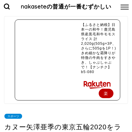
nakaseteの普通が一番むずかしい
【ふるさと納税】日
本一の和牛！鹿児島
県産黒毛和牛モモス
ライス 計
2,020g(505g×3P、
さらに505gを1P！)
きめ細かな霜降りが
特徴の牛肉をすきや
き、しゃぶしゃぶ
で！【ナンチク】
b5-080
楽
天
で
スポーツ
購
カヌー矢澤亜季の東京五輪2020をラ
入