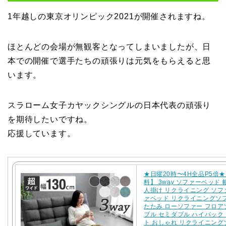
1年越しの東京オリンピック2021が開催されますね。
ほとんどの会場が無観客となってしまいましたが、日
本での開催で選手たちの頑張りは元気をもらえると思
います。
スラローム女子カヤックシングルの日本代表の頑張り
を期待したいですね。
応援しています。
★日曜20時〜4H全品P5倍
料】 3way ソファーベッド 幅
人掛け リクライニング ソフ
ァベッド リクライニングソ
たたみ ローソファー フロ
ブル セミダブル ハイバック
ト おしゃれ リクライニング