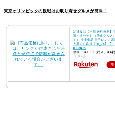
東京オリンピックの観戦はお取り寄せグルメが簡単！
冷凍食品【本州 送料無料】
選べるセット （洋食グルメ
ト） 冷凍食品 電子レンジ調
人暮らし応援【re_26】【】【
b】cp05
価格：3410円（税込、送料
7/18時点)
楽