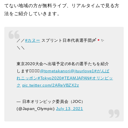
てない地域の方が無料ライブ、リアルタイムで見る方
法をご紹介していきます。
／／
#カヌー
スプリント日本代表選手団
🛶
✨
＼＼
東京2020大会へ出場予定の8名の選手たちを紹介
します💁‍♂️💁‍♀️
@tometakanori
@jtuurlove1
#がんば
れニッポン
#Tokyo2020
#TEAMJAPAN
#オリンピッ
ク
pic.twitter.com/2AReVBZX2z
— 日本オリンピック委員会（JOC）
(@Japan_Olympic)
July 13, 2021