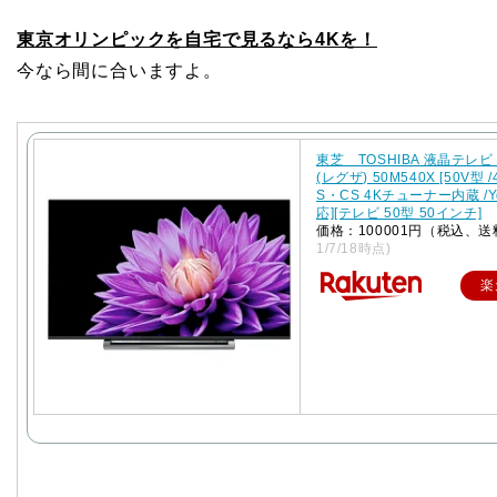
東京オリンピックを自宅で見るなら4Kを！
今なら間に合いますよ。
東芝 TOSHIBA 液晶テレビ 
(レグザ) 50M540X [50V型 /
S・CS 4Kチューナー内蔵 /Y
応][テレビ 50型 50インチ]
価格：100001円（税込、送
1/7/18時点)
楽