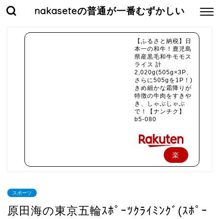
nakaseteの普通が一番むずかしい
【ふるさと納税】日
本一の和牛！鹿児島
県産黒毛和牛モモス
ライス 計
2,020g(505g×3P、
さらに505gを1P！)
きめ細かな霜降りが
特徴の牛肉をすきや
き、しゃぶしゃぶ
で！【ナンチク】
b5-080
楽
天
で
スポーツ
購
原田海の東京五輪ｽﾎﾟｰﾂｸﾗｲﾐﾝｸﾞ(ｽﾎﾟｰ
入