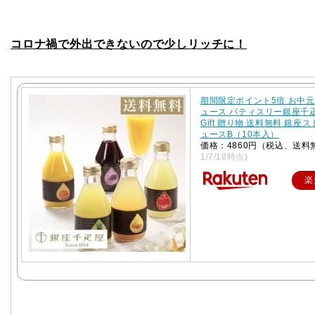
コロナ禍で外出できないので少しリッチに！
期間限定ポイント5倍 お中元
ュース パティスリー銀座千
Gift 贈り物 送料無料 銀座
ュースB（10本入）
価格：4860円（税込、送料
1/7/18時点)
楽