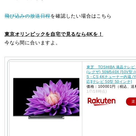
飛び込みの放送日程
を確認したい場合はこちら
東京オリンピックを自宅で見るなら4Kを！
今なら間に合いますよ。
東芝 TOSHIBA 液晶テレビ 
(レグザ) 50M540X [50V型 /
S・CS 4Kチューナー内蔵 /Y
応][テレビ 50型 50インチ]
価格：100001円（税込、送
1/7/18時点)
楽