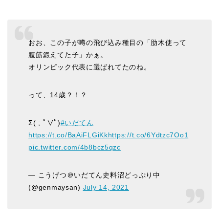
おお、この子が噂の飛び込み種目の「肋木使って
腹筋鍛えてた子」かぁ。
オリンピック代表に選ばれてたのね。
って、14歳？！？
Σ( ; ﾟ∀ﾟ)
#いだてん
https://t.co/BaAiFLGiKk
https://t.co/6Ydtzc7Oo1
pic.twitter.com/4b8bcz5qzc
— こうげつ＠いだてん史料沼どっぷり中
(@genmaysan)
July 14, 2021