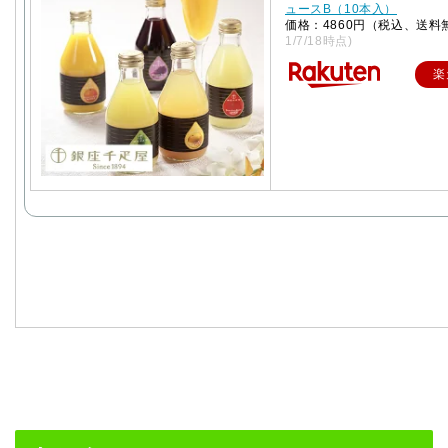
ュースB（10本入）
価格：4860円（税込、送料
1/7/18時点)
楽