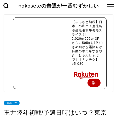
nakaseteの普通が一番むずかしい
【ふるさと納税】日
本一の和牛！鹿児島
県産黒毛和牛モモス
ライス 計
2,020g(505g×3P、
さらに505gを1P！)
きめ細かな霜降りが
特徴の牛肉をすきや
き、しゃぶしゃぶ
で！【ナンチク】
b5-080
楽
天
で
スポーツ
購
玉井陸斗初戦/予選日時はいつ？東京
入