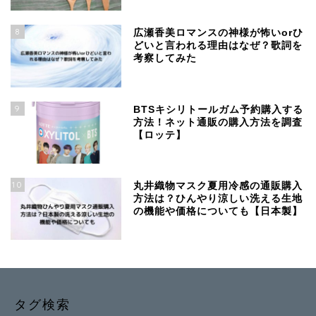
8
広瀬香美ロマンスの神様が怖いorひ
どいと言われる理由はなぜ？歌詞を
考察してみた
9
BTSキシリトールガム予約購入する
方法！ネット通販の購入方法を調査
【ロッテ】
10
丸井織物マスク夏用冷感の通販購入
方法は？ひんやり涼しい洗える生地
の機能や価格についても【日本製】
タグ検索