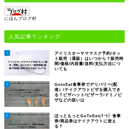
にほんブログ村
人気記事ランキング
1
アイリスオーヤママスク予約/ネッ
ト販売（通販）はいつから？販売時
間/価格/内容量/送料/支払方法につ
いても
2
GotoEat食事券でデリバリー(配
達）/テイクアウトピザを購入でき
る？ピザハット/ピザーラ/ドミノピ
ザなどの扱いは
3
ほっともっとGoToEat(ｲｰﾄ）食事
券/商品券はテイクアウトに使え
る？