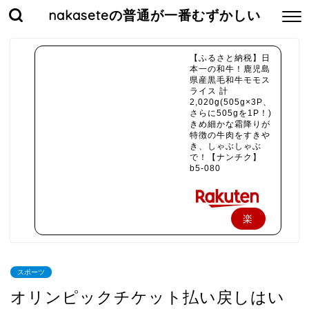
nakaseteの普通が一番むずかしい
【ふるさと納税】日
本一の和牛！鹿児島
県産黒毛和牛モモス
ライス 計
2,020g(505g×3P、
さらに505gを1P！)
きめ細かな霜降りが
特徴の牛肉をすきや
き、しゃぶしゃぶ
で！【ナンチク】
b5-080
楽
天
で
スポーツ
購
オリンピックチケット払い戻しはい
入