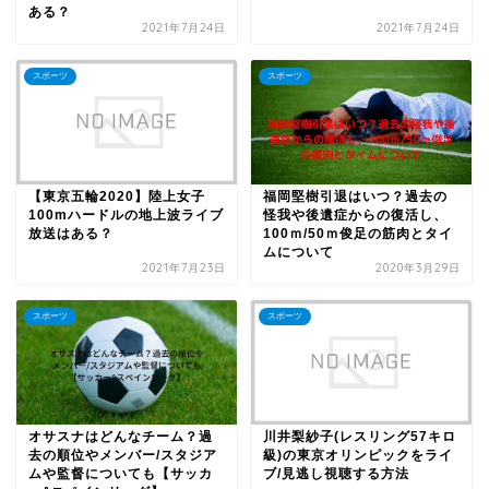
ある？
2021年7月24日
2021年7月24日
スポーツ
スポーツ
【東京五輪2020】陸上女子
福岡堅樹引退はいつ？過去の
100mハードルの地上波ライブ
怪我や後遺症からの復活し、
放送はある？
100ｍ/50ｍ俊足の筋肉とタイ
ムについて
2021年7月23日
2020年3月29日
スポーツ
スポーツ
オサスナはどんなチーム？過
川井梨紗子(レスリング57キロ
去の順位やメンバー/スタジア
級)の東京オリンピックをライ
ムや監督についても【サッカ
ブ/見逃し視聴する方法