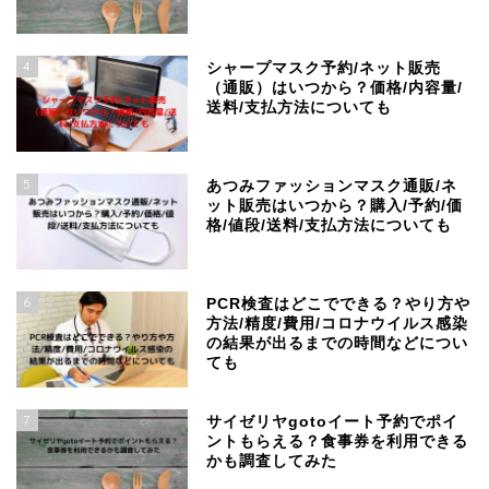
4
シャープマスク予約/ネット販売
（通販）はいつから？価格/内容量/
送料/支払方法についても
5
あつみファッションマスク通販/ネ
ット販売はいつから？購入/予約/価
格/値段/送料/支払方法についても
6
PCR検査はどこでできる？やり方や
方法/精度/費用/コロナウイルス感染
の結果が出るまでの時間などについ
ても
7
サイゼリヤgotoイート予約でポイ
ントもらえる？食事券を利用できる
かも調査してみた