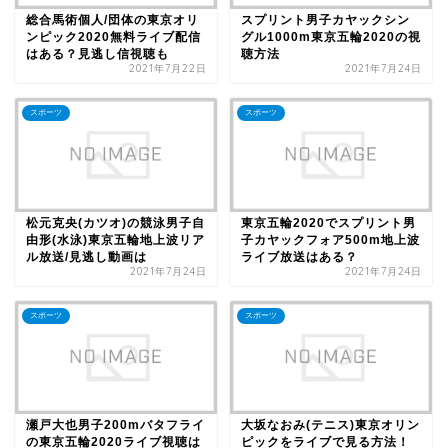
総合馬術個人/団体の東京オリ
スプリント男子カヤックシン
ンピック2020無料ライブ配信
グル1000m東京五輪2020の視
はある？見逃し信視聴も
聴方法
2021年7月22日
2021年7月24日
スポーツ
スポーツ
松元克央(カツオ)の競泳男子自
東京五輪2020でスプリント男
由形(水泳)東京五輪地上波リア
子カヤックフォア500m地上波
ル放送/見逃し動画は
ライブ放送はある？
2021年7月24日
2021年7月24日
スポーツ
スポーツ
瀬戸大也男子200mバタフライ
大坂なおみ(テニス)東京オリン
の東京五輪2020ライブ視聴は
ピックをライブで見る方法！