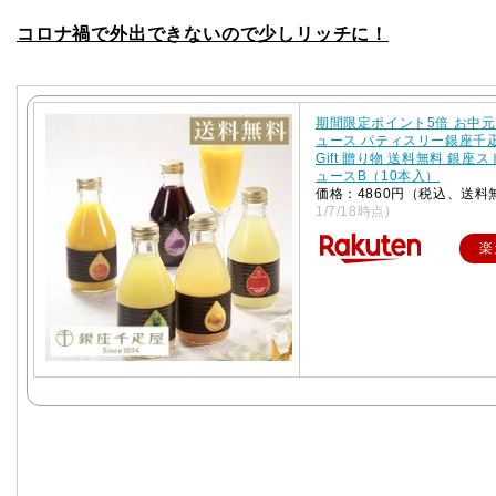
コロナ禍で外出できないので少しリッチに！
期間限定ポイント5倍 お中元
ュース パティスリー銀座千
Gift 贈り物 送料無料 銀座
ュースB（10本入）
価格：4860円（税込、送料
1/7/18時点)
楽