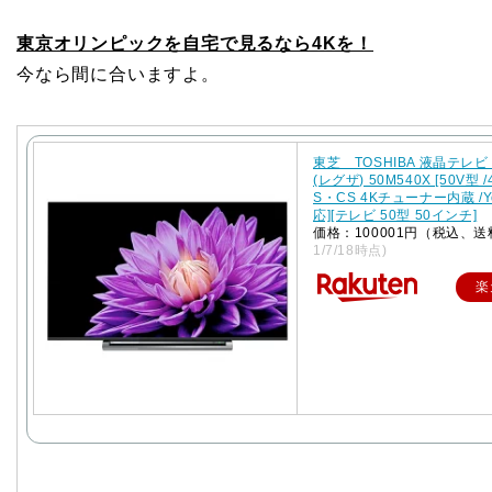
東京オリンピックを自宅で見るなら4Kを！
今なら間に合いますよ。
東芝 TOSHIBA 液晶テレビ 
(レグザ) 50M540X [50V型 /
S・CS 4Kチューナー内蔵 /Y
応][テレビ 50型 50インチ]
価格：100001円（税込、送
1/7/18時点)
楽