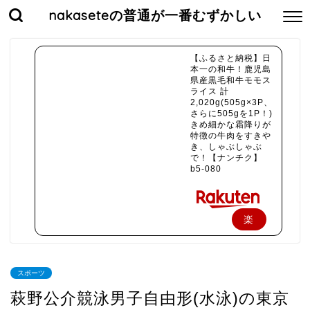
nakaseteの普通が一番むずかしい
【ふるさと納税】日
本一の和牛！鹿児島
県産黒毛和牛モモス
ライス 計
2,020g(505g×3P、
さらに505gを1P！)
きめ細かな霜降りが
特徴の牛肉をすきや
き、しゃぶしゃぶ
で！【ナンチク】
b5-080
楽
天
で
スポーツ
購
萩野公介競泳男子自由形(水泳)の東京
入