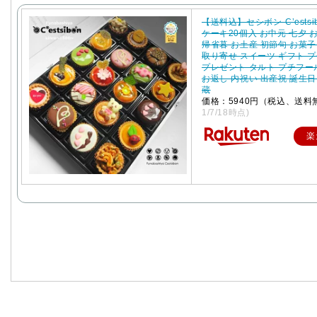
【送料込】セシボン-C’estsi
ケーキ20個入 お中元 七夕 
帰省暮 お土産 初節句 お菓子
取り寄せ スイーツ ギフト 
プレゼント タルト プチフー
お返し 内祝い 出産祝 誕生日
蔵
価格：5940円（税込、送料
1/7/18時点)
楽