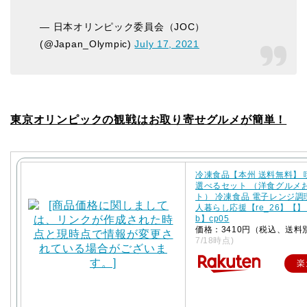
— 日本オリンピック委員会（JOC）
(@Japan_Olympic)
July 17, 2021
東京オリンピックの観戦はお取り寄せグルメが簡単！
冷凍食品【本州 送料無料】
選べるセット （洋食グルメ
ト） 冷凍食品 電子レンジ調
人暮らし応援【re_26】【】【
b】cp05
価格：3410円（税込、送料
7/18時点)
楽