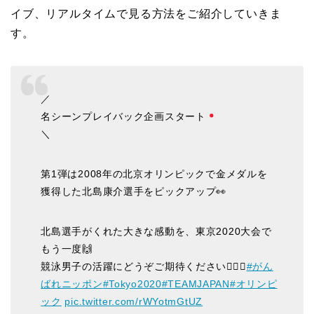
イブ、リアルタイムで見る方法をご紹介していきま
す。
／
名シーンプレイバック企画スタート
＼
第1弾は2008年の北京オリンピックで金メダルを
獲得した北島康介選手をピックアップ👀
北島選手がくれた大きな感動を、東京2020大会で
もう一度🙌
競泳男子の活躍にどうぞご期待ください🏊‍♂️✨
#がん
ばれニッポン
#Tokyo2020
#TEAMJAPAN
#オリンピ
ック
pic.twitter.com/rWYotmGtUZ