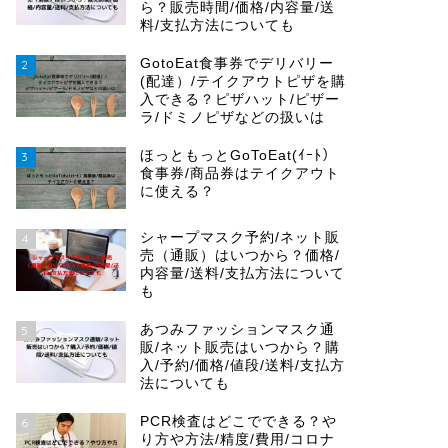
ら？販売時間/価格/内容量/送
料/支払方法についても
GotoEat食事券でデリバリー
2
(配達）/テイクアウトピザを購
入できる？ピザハット/ピザー
ラ/ドミノピザなどの扱いは
ほっともっとGoToEat(ｲｰﾄ）
3
食事券/商品券はテイクアウト
に使える？
シャープマスク予約/ネット販
4
売（通販）はいつから？価格/
内容量/送料/支払方法について
も
あつみファッションマスク通
5
販/ネット販売はいつから？購
入/予約/価格/値段/送料/支払方
法についても
PCR検査はどこでできる？や
6
り方や方法/精度/費用/コロナ