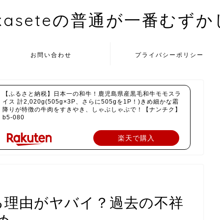
kaseteの普通が一番むず
お問い合わせ
プライバシーポリシー
【ふるさと納税】日本一の和牛！鹿児島県産黒毛和牛モモスラ
イス 計2,020g(505g×3P、さらに505gを1P！)きめ細かな霜
降りが特徴の牛肉をすきやき、しゃぶしゃぶで！【ナンチク】
b5-080
楽天で購入
する理由がヤバイ？過去の不祥