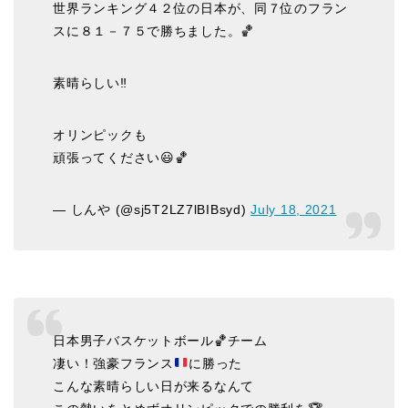
世界ランキング４２位の日本が、同７位のフラン
スに８１－７５で勝ちました。🏀
素晴らしい‼️
オリンピックも
頑張ってください😃🏀
— しんや (@sj5T2LZ7lBIBsyd)
July 18, 2021
日本男子バスケットボール🏀チーム
凄い！強豪フランス
に勝った
こんな素晴らしい日が来るなんて