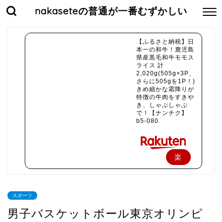
nakaseteの普通が一番むずかしい
【ふるさと納税】日
本一の和牛！鹿児島
県産黒毛和牛モモス
ライス 計
2,020g(505g×3P、
さらに505gを1P！)
きめ細かな霜降りが
特徴の牛肉をすきや
き、しゃぶしゃぶ
で！【ナンチク】
b5-080
楽
天
で
スポーツ
購
男子バスケットボール東京オリンピ
入