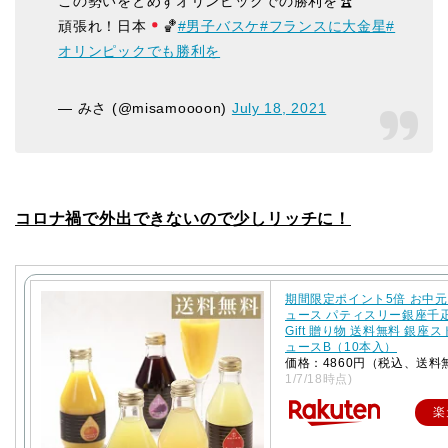
この勢いをとめずオリンピックでの勝利を🏆
頑張れ！日本
🏀
#男子バスケ
#フランスに大金星
#
オリンピックでも勝利を
— みさ (@misamoooon)
July 18, 2021
コロナ禍で外出できないので少しリッチに！
期間限定ポイント5倍 お中元
ュース パティスリー銀座千
Gift 贈り物 送料無料 銀座
ュースB（10本入）
価格：4860円（税込、送料
1/7/18時点)
楽