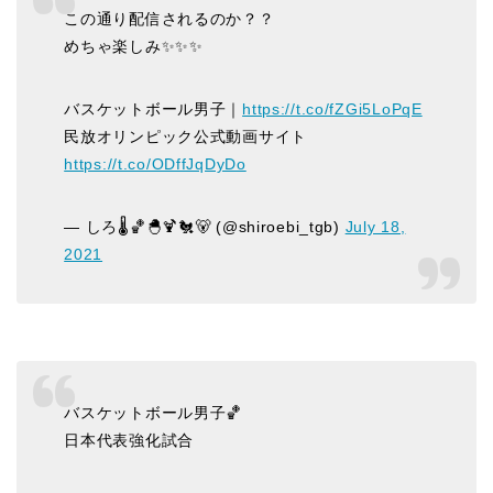
この通り配信されるのか？？
めちゃ楽しみ✨✨✨
バスケットボール男子｜
https://t.co/fZGi5LoPqE
民放オリンピック公式動画サイト
https://t.co/ODffJqDyDo
— しろ🌡🏀🐣🍹🐔🐻 (@shiroebi_tgb)
July 18,
2021
バスケットボール男子🏀
日本代表強化試合