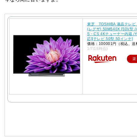
東芝 TOSHIBA 液晶テレビ 
(レグザ) 50M540X [50V型 /
S・CS 4Kチューナー内蔵 /Y
応][テレビ 50型 50インチ]
価格：100001円（税込、送
1/7/18時点)
楽