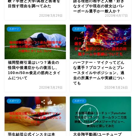
験？学歴と大学/高校と医者を
語る理想の相手と人物・好き
目指す理由を調べてみた
なタイプや現在の彼女はバレ
ーボール選手か一般人か？
2020年3月29日
2020年4月17日
スポーツ
スポーツ
福岡堅樹引退はいつ？過去の
ハーフナー・マイクってどん
怪我や後遺症からの復活し、
な選手？プロフィールとプレ
100ｍ/50ｍ俊足の筋肉とタイ
ースタイルやポジション、過
ムについて
去の所属チームや実績につい
ても
2020年3月29日
2020年3月26日
スポーツ
スポーツ
羽生結弦公式インスタは本
大谷翔平動画/ユーチューブ