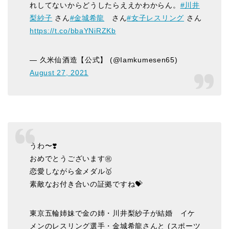
れしてないからどうしたらええかわからん。
#川井
梨紗子
さん
#金城希龍
さん
#女子レスリング
さん
https://t.co/bbaYNiRZKb
— 久米仙酒造【公式】 (@Iamkumesen65)
August 27, 2021
うわ〜❣️
おめでとうございます㊗️
恋愛しながら金メダル🥇
素敵なお付き合いの証拠ですね💝
東京五輪姉妹で金の姉・川井梨紗子が結婚 イケ
メンのレスリング選手・金城希龍さんと (スポーツ