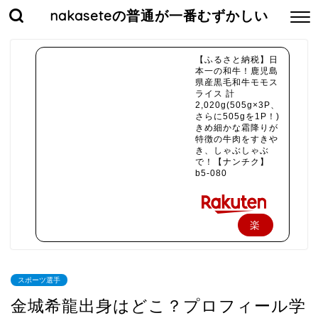
nakaseteの普通が一番むずかしい
【ふるさと納税】日
本一の和牛！鹿児島
県産黒毛和牛モモス
ライス 計
2,020g(505g×3P、
さらに505gを1P！)
きめ細かな霜降りが
特徴の牛肉をすきや
き、しゃぶしゃぶ
で！【ナンチク】
b5-080
楽
天
で
スポーツ選手
購
金城希龍出身はどこ？プロフィール学
入