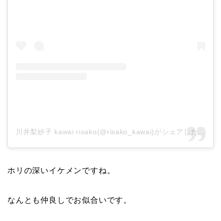
川井梨紗子 kawai risako(@risako_kawai)がシェアした投稿
ホリの深いイケメンですね。
なんとも仲良しでお似合いです。