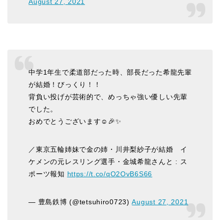
August 27, 2021
中学1年生で柔道部だった時、部長だった希龍先輩
が結婚！びっくり！！
背負い投げが芸術的で、めっちゃ強い優しい先輩
でした。
おめでとうございます☺️🎉✨
／東京五輪姉妹で金の姉・川井梨紗子が結婚 イ
ケメンの元レスリング選手・金城希龍さんと : ス
ポーツ報知
https://t.co/qO2OvB6S66
— 豊島鉄博 (@tetsuhiro0723)
August 27, 2021