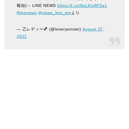
報知) – LINE NEWS
https://t.co/NsLKUAP3a1
#linenews
@news_line_me
より
— 乙レディー💕 (@loveryonsen)
August 27,
2021