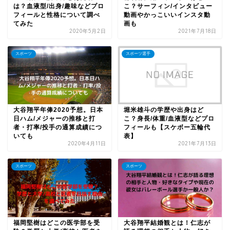
は？血液型/出身/趣味などプロ
こ？サーフィン/インタビュー
フィールと性格について調べ
動画やかっこいいインスタ動
てみた
画も
2020年5月2日
2021年7月18日
スポーツ
スポーツ選手
大谷翔平年俸2020予想。日本
堀米雄斗の学歴や出身はど
日ハム/メジャーの推移と打
こ？身長/体重/血液型などプロ
者・打率/投手の通算成績につ
フィールも【スケボー五輪代
いても
表】
2020年4月11日
2021年7月13日
スポーツ
スポーツ
福岡堅樹はどこの医学部を受
大谷翔平結婚観とは！仁志が