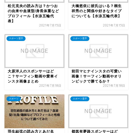
松元克央の読み方は？かつお
大橋悠依に彼氏はいる？桐生
の由来や血液型/身長体重など
祥秀のと関係や好きなタイプ
プロフィール【水泳五輪代
についても【水泳五輪代表】
表】
2021年7月15日
2021年7月15日
スポーツ選手
スポーツ選手
大原洋人のスポンサーはど
前田マヒナインスタの可愛い
こ？サーフィン動画や愛車イ
画像！サーフィン動画やオリ
ンスタ画像まとめ
ンピックで勝てるか？
2021年7月18日
2021年7月18日
スポーツ
スポーツ選手
羽生結弦の読み方とあだ名
都筑有夢路スポンサーはど