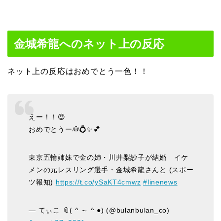
金城希龍へのネット上の反応
ネット上の反応はおめでとう一色！！
えー！！😍
おめでとうー👰💍✨💕
東京五輪姉妹で金の姉・川井梨紗子が結婚 イケ
メンの元レスリング選手・金城希龍さんと (スポー
ツ報知)
https://t.co/ySaKT4cmwz
#linenews
— てぃこ 📎( ^ ～ ^ ●) (@bulanbulan_co)