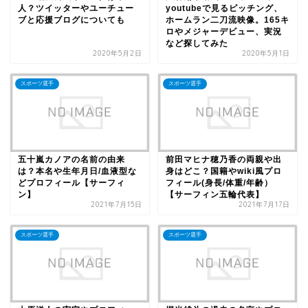
人？ツイッターやユーチュー
youtubeで見るピッチング、
ブと応援ブログについても
ホームラン二刀流映像。165キ
ロやメジャーデビュー、実況
など探してみた
2020年5月2日
2020年5月1日
スポーツ選手
スポーツ選手
五十嵐カノアの名前の由来
前田マヒナ穂乃香の両親や出
は？本名や生年月日/血液型な
身はどこ？国籍やwiki風プロ
どプロフィール【サーフィ
フィール(身長/体重/年齢）
ン】
【サーフィン五輪代表】
2021年7月15日
2021年7月17日
スポーツ選手
スポーツ選手