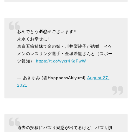
おめでとう🎁🎂🎉ございます‼️
末永くお幸せに‼️
東京五輪姉妹で金の姉・川井梨紗子が結婚 イケ
メンのレスリング選手・金城希龍さんと（スポー
ツ報知）
https://t.co/yycr4KgFwW
— あきゆみ (@HappnessAkiyumi)
August 27,
2021
過去の投稿にバズり疑惑が出てるけど、バズり慣