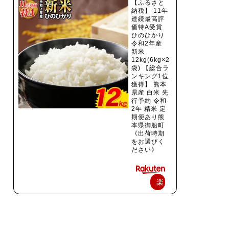
【ふるさと
納税】 11年
連続最高評
価特A受賞
ひのひかり
令和2年産
新米
12kg(6kg×2
袋) 【総合ラ
ンキング1位
獲得】 熊本
県産 白米 先
行予約 令和
2年 精米 定
期便あり熊
本県御船町
《出荷時期
をお選びく
ださい》
楽
天
で