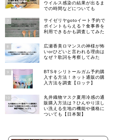
ウイルス感染の結果が出るま
での時間などについても
サイゼリヤgotoイート予約で
7
ポイントもらえる？食事券を
利用できるかも調査してみた
広瀬香美ロマンスの神様が怖
8
いorひどいと言われる理由は
なぜ？歌詞を考察してみた
BTSキシリトールガム予約購
9
入する方法！ネット通販の購
入方法を調査【ロッテ】
丸井織物マスク夏用冷感の通
10
販購入方法は？ひんやり涼し
い洗える生地の機能や価格に
ついても【日本製】