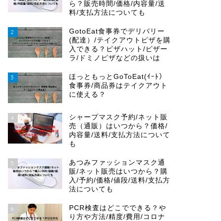
ら？販売時間/価格/内容量/送
料/支払方法についても
GotoEat食事券でデリバリー
2
(配達）/テイクアウトピザを購
入できる？ピザハット/ピザー
ラ/ドミノピザなどの扱いは
ほっともっとGoToEat(ｲｰﾄ）
3
食事券/商品券はテイクアウト
に使える？
シャープマスク予約/ネット販
4
売（通販）はいつから？価格/
内容量/送料/支払方法について
も
あつみファッションマスク通
5
販/ネット販売はいつから？購
入/予約/価格/値段/送料/支払方
法についても
PCR検査はどこでできる？や
6
り方や方法/精度/費用/コロナ