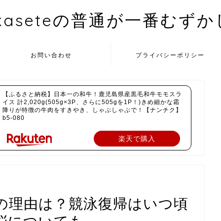
kaseteの普通が一番むず
お問い合わせ
プライバシーポリシー
【ふるさと納税】日本一の和牛！鹿児島県産黒毛和牛モモスラ
イス 計2,020g(505g×3P、さらに505gを1P！)きめ細かな霜
降りが特徴の牛肉をすきやき、しゃぶしゃぶで！【ナンチク】
b5-080
楽天で購入
の理由は？競泳復帰はいつ頃