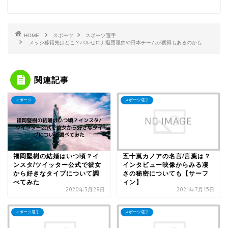
HOME
スポーツ
スポーツ選手
メッシ移籍先はどこ？バルセロナ退団理由や日本チームが獲得もあるのかも
関連記事
スポーツ
スポーツ選手
福岡堅樹の結婚はいつ頃？イ
五十嵐カノアの名言/言葉は？
ンスタ/ツイッター公式で彼女
インタビュー映像からみる凄
から好きなタイプについて調
さの秘密についても【サーフ
べてみた
ィン】
2020年3月29日
2021年7月15日
スポーツ選手
スポーツ選手