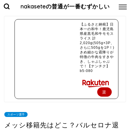
nakaseteの普通が一番むずかしい
【ふるさと納税】日
本一の和牛！鹿児島
県産黒毛和牛モモス
ライス 計
2,020g(505g×3P、
さらに505gを1P！)
きめ細かな霜降りが
特徴の牛肉をすきや
き、しゃぶしゃぶ
で！【ナンチク】
b5-080
楽
天
で
スポーツ選手
購
メッシ移籍先はどこ？バルセロナ退
入