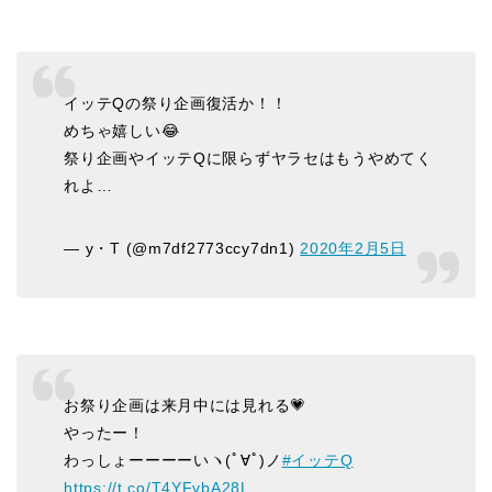
イッテQの祭り企画復活か！！
めちゃ嬉しい😂
祭り企画やイッテQに限らずヤラセはもうやめてく
れよ…
— y・T (@m7df2773ccy7dn1)
2020年2月5日
お祭り企画は来月中には見れる💗
やったー！
わっしょーーーーいヽ(ﾟ∀ﾟ)ノ
#イッテQ
https://t.co/T4YFybA28L