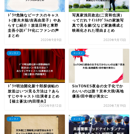
ﾄﾞﾗﾏ危険なビーナスのキャス
写真家浅田政志(二宮和也演）
ト(妻夫木聡/吉高由里子）やあ
ってだれ？ｲﾝｽﾀｸﾞﾗﾑの家族写
らすじ紹介！放送日時と東野
真で見る嫁/父など家族構成と
圭吾小説ﾄﾞﾗﾏ化にファンの声
映画化された理由まとめ
まとめ
2020年9月9日
2020年9月13日
エンタメ
エンタメ
ﾄﾞﾗﾏ明治開化新十郎探偵帖の
SixTONES夜会の女子化でか
放送はいつ/見る方法は？あら
わいいのは誰？京本大我/高地
すじやキャスト/出演者まとめ
優吾/田中樹が美女に
【福士蒼汰/内田理央】
2020年9月12日
2020年7月19日
エンタメ
エンタメ