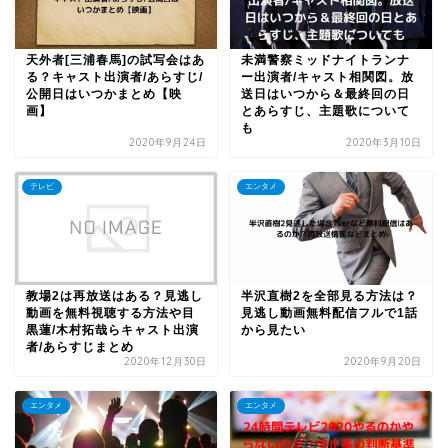
天外者[三浦春馬]の試写会はあ
未満警察ミッドナイトランナ
る？キャスト出演者/あらすじ/
ー出演者/キャスト相関図。放
公開日はいつかまとめ【映
送日はいつから＆最終回の日
画】
とあらすじ、主題歌について
も
2020年9月24日
2020年3月10日
テレビ
エンタメ
教場2は再放送はある？見逃し
半沢直樹2を全部見る方法は？
動画を無料視聴する方法や目
見逃し動画無料配信フルで1話
黒蓮/木村拓哉らキャスト出演
から見たい
者/あらすじまとめ
2020年12月30日
2020年9月20日
エンタメ
エンタメ