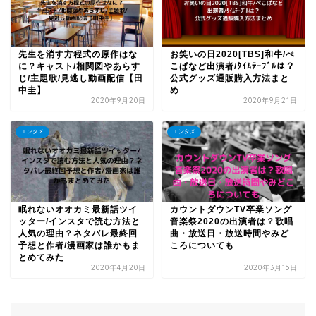
先生を消す方程式の原作はな
お笑いの日2020[TBS]和牛/ぺ
に？キャスト/相関図やあらす
こぱなど出演者/ﾀｲﾑﾃｰﾌﾞﾙは？
じ/主題歌/見逃し動画配信【田
公式グッズ通販購入方法まと
中圭】
め
2020年9月20日
2020年9月21日
エンタメ
エンタメ
眠れないオオカミ最新話ツイ
カウントダウンTV卒業ソング
ッター/インスタで読む方法と
音楽祭2020の出演者は？歌唱
人気の理由？ネタバレ最終回
曲・放送日・放送時間やみど
予想と作者/漫画家は誰かもま
ころについても
とめてみた
2020年4月20日
2020年3月15日