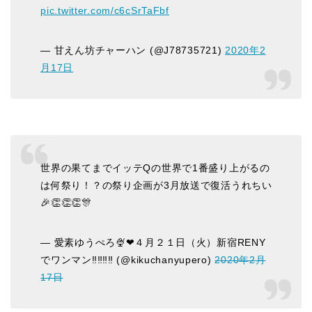
pic.twitter.com/c6cSrTaFbf
— 甘えん坊チャーハン (@J78735721)
2020年2
月17日
世界の果てまでイッテQの世界で1番盛り上がるの
は何祭り！？の祭り企画が3月放送で復活うれちい
🎉👏👏👏🎊
— 愛素ゆうぺろ🍨❤４月２１日（火）新宿RENY
でワンマン‼️‼️‼️‼️ (@kikuchanyupero)
2020年2月
17日