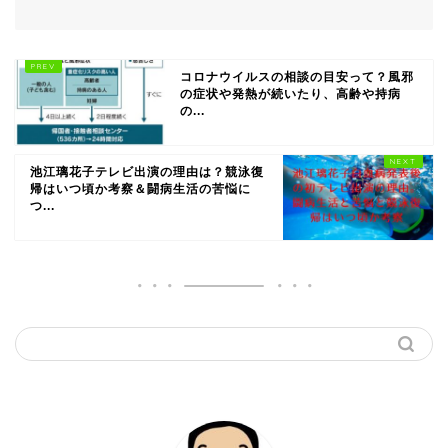
コロナウイルスの相談の目安って？風邪
の症状や発熱が続いたり、高齢や持病
の...
池江璃花子テレビ出演の理由は？競泳復
帰はいつ頃か考察＆闘病生活の苦悩に
つ...