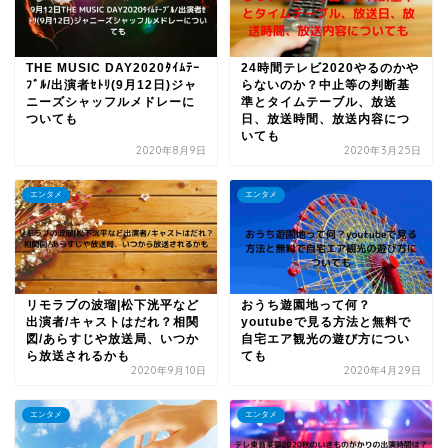
THE MUSIC DAY2020ﾀｲﾑﾃｰ
24時間テレビ2020やるのかや
ﾌﾞﾙ/出演者ｾﾄﾘ(9月12日)ジャ
らないのか？中止等の判断基
ニーズシャッフルメドレーに
準とタイムテーブル、放送
ついても
日、放送時間、放送内容につ
いても
2020年8月9日
2020年3月25日
エンタメ
エンタメ
リモラブの波瑠|松下洸平など
おうち遊園地って何？
出演者/キャストはだれ？相関
youtubeで見る方法と無料で
図/あらすじや放送局、いつか
自宅エア観光の遊び方につい
ら放送されるかも
ても
2020年9月10日
2020年4月29日
エンタメ
エンタメ