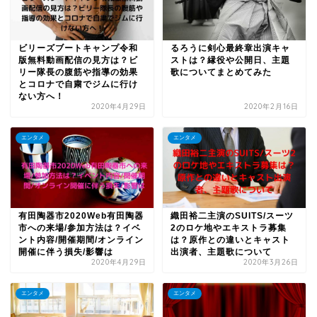
ビリーズブートキャンプ令和
るろうに剣心最終章出演キャ
版無料動画配信の見方は？ビ
ストは？縁役や公開日、主題
リー隊長の腹筋や指導の効果
歌についてまとめてみた
とコロナで自粛でジムに行け
ない方へ！
2020年4月29日
2020年2月16日
エンタメ
エンタメ
有田陶器市2020Web有田陶器
織田裕二主演のSUITS/スーツ
市への来場/参加方法は？イベ
2のロケ地やエキストラ募集
ント内容/開催期間/オンライン
は？原作との違いとキャスト
開催に伴う損失/影響は
出演者、主題歌について
2020年4月29日
2020年3月26日
エンタメ
エンタメ