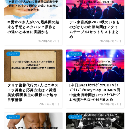
M愛すべき人がいて最終回の結
テレ東音楽祭2020秋のいきも
末を予想とネタバレ？原作と
のがかりの出演時間は？タイ
の違いと本当に実話かも
ムテーブル/セットリストまと
め
2020年5月21日
2020年9月30日
エンタメ
エンタメ
タリオ復讐代行の2人はエキス
[今日]9/21ｶｳﾝﾄﾀﾞｳﾝCDTVﾗｲ
トラ募集と応募方法は？浜辺
ﾌﾞﾗｲﾌﾞのHey!Say!JUMP&田
美波/岡田将生の撮影ロケ地や
中圭出演時間はいつ？ﾀｲﾑﾃｰﾌﾞ
目撃情報
ﾙ/出演ｱｰﾃｨｽﾄやｾﾄﾘまとめ
2020年9月8日
2020年9月21日
エンタメ
エンタメ