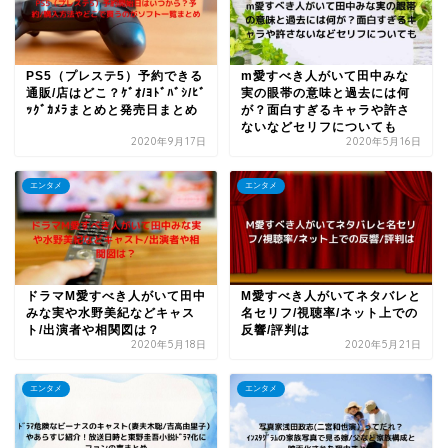
PS5（プレステ5）予約できる
m愛すべき人がいて田中みな
通販/店はどこ？ｹﾞｵ/ﾖﾄﾞﾊﾞｼ/ﾋﾞ
実の眼帯の意味と過去には何
ｯｸﾞｶﾒﾗまとめと発売日まとめ
が？面白すぎるキャラや許さ
ないなどセリフについても
2020年9月17日
2020年5月16日
エンタメ
エンタメ
ドラマM愛すべき人がいて田中
M愛すべき人がいてネタバレと
みな実や水野美紀などキャス
名セリフ/視聴率/ネット上での
ト/出演者や相関図は？
反響/評判は
2020年5月18日
2020年5月21日
エンタメ
エンタメ