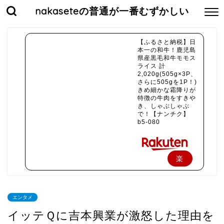
nakaseteの普通が一番むずかしい
【ふるさと納税】日
本一の和牛！鹿児島
県産黒毛和牛モモス
ライス 計
2,020g(505g×3P、
さらに505gを1P！)
きめ細かな霜降りが
特徴の牛肉をすきや
き、しゃぶしゃぶ
で！【ナンチク】
b5-080
楽
天
で
エンタメ
購
イッテＱに吉本興業が激怒した理由を
入