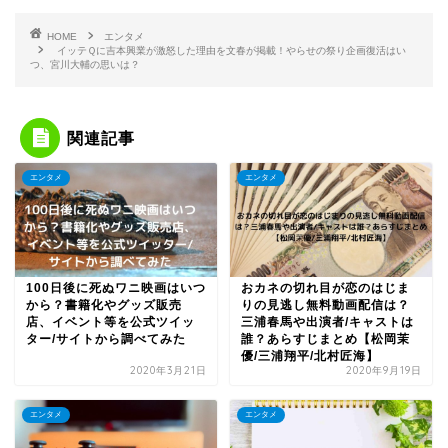
HOME
エンタメ
イッテＱに吉本興業が激怒した理由を文春が掲載！やらせの祭り企画復活はい
つ、宮川大輔の思いは？
関連記事
エンタメ
エンタメ
100日後に死ぬワニ映画はいつ
おカネの切れ目が恋のはじま
から？書籍化やグッズ販売
りの見逃し無料動画配信は？
店、イベント等を公式ツイッ
三浦春馬や出演者/キャストは
ター/サイトから調べてみた
誰？あらすじまとめ【松岡茉
優/三浦翔平/北村匠海】
2020年3月21日
2020年9月19日
エンタメ
エンタメ