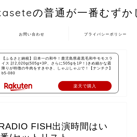
kaseteの普通が一番むず
お問い合わせ
プライバシーポリシー
【ふるさと納税】日本一の和牛！鹿児島県産黒毛和牛モモスラ
イス 計2,020g(505g×3P、さらに505gを1P！)きめ細かな霜
降りが特徴の牛肉をすきやき、しゃぶしゃぶで！【ナンチク】
b5-080
楽天で購入
ADIO FISH出演時間はい