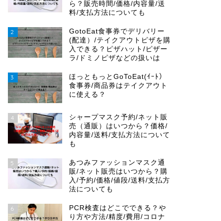
ら？販売時間/価格/内容量/送
料/支払方法についても
GotoEat食事券でデリバリー
2
(配達）/テイクアウトピザを購
入できる？ピザハット/ピザー
ラ/ドミノピザなどの扱いは
ほっともっとGoToEat(ｲｰﾄ）
3
食事券/商品券はテイクアウト
に使える？
シャープマスク予約/ネット販
4
売（通販）はいつから？価格/
内容量/送料/支払方法について
も
あつみファッションマスク通
5
販/ネット販売はいつから？購
入/予約/価格/値段/送料/支払方
法についても
PCR検査はどこでできる？や
6
り方や方法/精度/費用/コロナ