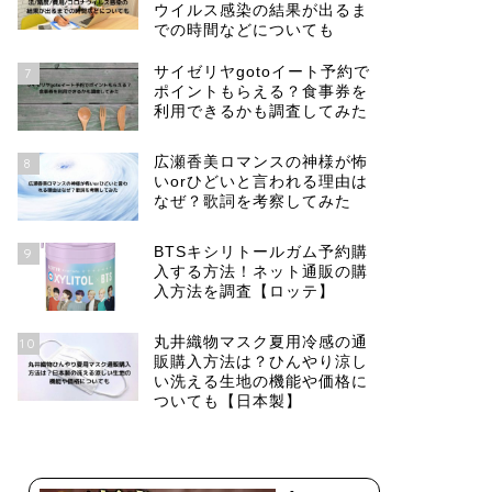
ウイルス感染の結果が出るま
での時間などについても
サイゼリヤgotoイート予約で
7
ポイントもらえる？食事券を
利用できるかも調査してみた
広瀬香美ロマンスの神様が怖
8
いorひどいと言われる理由は
なぜ？歌詞を考察してみた
BTSキシリトールガム予約購
9
入する方法！ネット通販の購
入方法を調査【ロッテ】
丸井織物マスク夏用冷感の通
10
販購入方法は？ひんやり涼し
い洗える生地の機能や価格に
ついても【日本製】