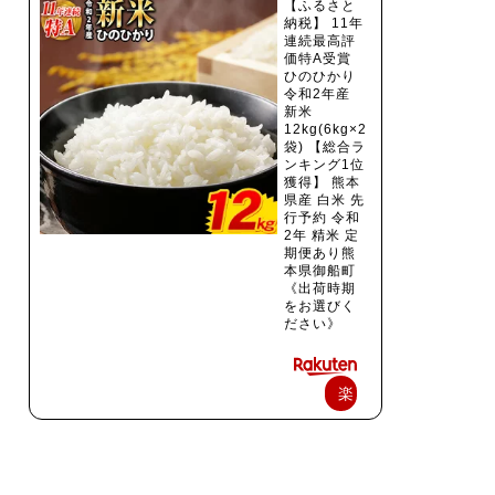
【ふるさと
納税】 11年
連続最高評
価特A受賞
ひのひかり
令和2年産
新米
12kg(6kg×2
袋) 【総合ラ
ンキング1位
獲得】 熊本
県産 白米 先
行予約 令和
2年 精米 定
期便あり熊
本県御船町
《出荷時期
をお選びく
ださい》
楽
天
で