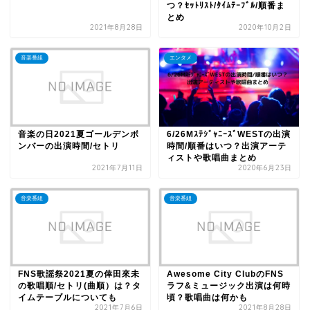
つ？ｾｯﾄﾘｽﾄ/ﾀｲﾑﾃｰﾌﾞﾙ/順番ま
とめ
2021年8月28日
2020年10月2日
音楽番組
エンタメ
音楽の日2021夏ゴールデンボ
6/26MｽﾃｼﾞｬﾆｰｽﾞWESTの出演
ンバーの出演時間/セトリ
時間/順番はいつ？出演アーテ
ィストや歌唱曲まとめ
2021年7月11日
2020年6月23日
音楽番組
音楽番組
FNS歌謡祭2021夏の倖田來未
Awesome City ClubのFNS
の歌唱順/セトリ(曲順）は？タ
ラフ&ミュージック出演は何時
イムテーブルについても
頃？歌唱曲は何かも
2021年7月6日
2021年8月28日