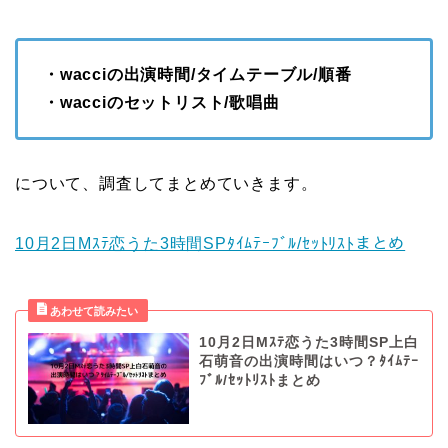
・wacciの出演時間/タイムテーブル/順番
・wacciのセットリスト/歌唱曲
について、調査してまとめていきます。
10月2日Mｽﾃ恋うた3時間SPﾀｲﾑﾃｰﾌﾞﾙ/ｾｯﾄﾘｽﾄまとめ
10月2日Mｽﾃ恋うた3時間SP上白
石萌音の出演時間はいつ？ﾀｲﾑﾃｰ
ﾌﾞﾙ/ｾｯﾄﾘｽﾄまとめ