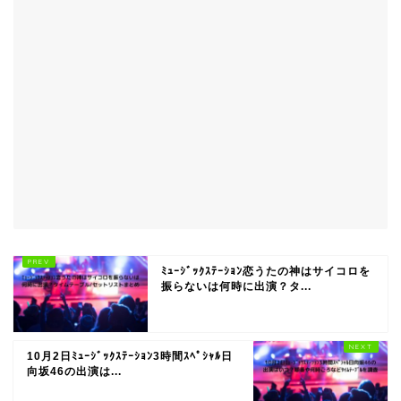
ﾐｭｰｼﾞｯｸｽﾃｰｼｮﾝ恋うたの神はサイコロを
振らないは何時に出演？タ...
10月2日ﾐｭｰｼﾞｯｸｽﾃｰｼｮﾝ3時間ｽﾍﾟｼｬﾙ日
向坂46の出演は...