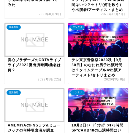
みた
間はいつ？セトリ(何を歌う）
や出演者/アーティストまとめ
2021年8月28日
2020年12月31日
音楽番組
エンタメ
真心ブラザーズのCDTVライブ
テレ東京音楽祭2020秋【9月
ライブ2022夏出演時間/曲名は
30日】のなにわ男子出演時間
何？
は？タイムテーブルや出演ア
ーティスト/セトリまとめ
2022年8月22日
2020年9月8日
音楽番組
エンタメ
AMEMIYAのFNSラフ&ミュー
10月2日ﾐｭｰｼﾞｯｸｽﾃｰｼｮﾝ3時間
ジックの何時頃出演か調査
SPでAKB48の出演時間はい