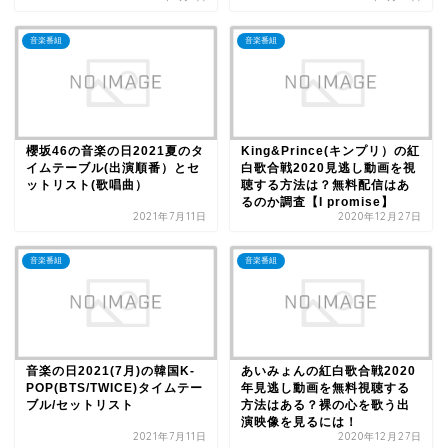
音楽番組
音楽番組
櫻坂46の音楽の日2021夏のタ
King&Prince(キンプリ）の紅
イムテーブル(出演順番）とセ
白歌合戦2020見逃し動画を視
ットリスト(歌唱曲）
聴する方法は？無料配信はあ
るのか調査【I promise】
2021年7月11日
2020年12月27日
音楽番組
音楽番組
音楽の日2021(7月)の韓国K-
あいみょんの紅白歌合戦2020
POP(BTS/TWICE)タイムテー
年見逃し動画を無料視聴する
ブル/セットリスト
方法はある？裸の心を歌う出
演映像を見るには！
2021年7月11日
2020年12月27日