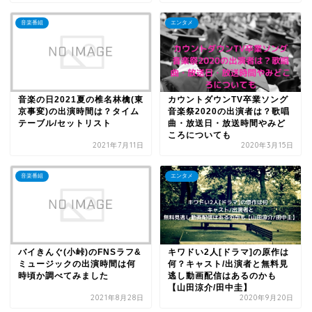
音楽番組
エンタメ
音楽の日2021夏の椎名林檎(東
カウントダウンTV卒業ソング
京事変)の出演時間は？タイム
音楽祭2020の出演者は？歌唱
テーブル/セットリスト
曲・放送日・放送時間やみど
ころについても
2021年7月11日
2020年3月15日
音楽番組
エンタメ
バイきんぐ(小峠)のFNSラフ&
キワドい2人[ドラマ]の原作は
ミュージックの出演時間は何
何？キャスト/出演者と無料見
時頃か調べてみました
逃し動画配信はあるのかも
【山田涼介/田中圭】
2021年8月28日
2020年9月20日