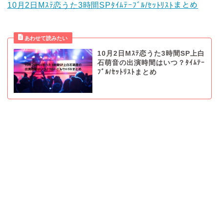
10月2日Mｽﾃ恋うた3時間SPﾀｲﾑﾃｰﾌﾞﾙ/ｾｯﾄﾘｽﾄまとめ
10月2日Mｽﾃ恋うた3時間SP上白
石萌音の出演時間はいつ？ﾀｲﾑﾃｰ
ﾌﾞﾙ/ｾｯﾄﾘｽﾄまとめ