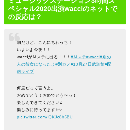
ミュージックステーション3時間ス
ペシャル2020出演wacciのネットで
の反応は？
朝だけど、こんにちわっち！
いよいよ今夜！！
wacciがＭステに出る！！！
#Ｍステ
#wacci
#別の
人の彼女になったよ
#別カノ
#10月27日武道館
#配
信ライブ
何度だって言うよ。
おめでとう！おめでとう〜っ！
楽しんできてください♫
楽しみに待ってます✨✨
pic.twitter.com/iQKJc8b5BU