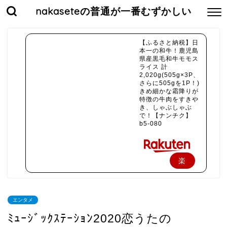
nakaseteの普通が一番むずかしい
【ふるさと納税】日
本一の和牛！鹿児島
県産黒毛和牛モモス
ライス 計
2,020g(505g×3P、
さらに505gを1P！)
きめ細かな霜降りが
特徴の牛肉をすきや
き、しゃぶしゃぶ
で！【ナンチク】
b5-080
楽
天
で
エンタメ
購
ﾐｭｰｼﾞｯｸｽﾃｰｼｮﾝ2020恋うたの
入