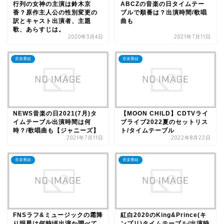
行列の女神の主演は鈴木京
ABCZの音楽の日タイムテー
香？原作主人公の性別変更の
ブルで順番は？出演時間/歌唱
訳とキャスト出演者、主題
曲も
歌、あらすじは。
2020年3月4日
2021年7月11日
音楽番組
音楽番組
NEWS音楽の日2021(7月)タ
【MOON CHILD】CDTVライ
イムテーブル出演時間は何
ブライブ2022夏のセットリス
時？/歌唱曲も【ジャニーズ】
ト/タイムテーブル
2021年7月11日
2022年8月22日
音楽番組
音楽番組
FNSラフ&ミュージックの霜降
紅白2020のKing&Prince(キ
り明星は何時頃出演か調べて
ンプリ)タイムテーブル/出演時