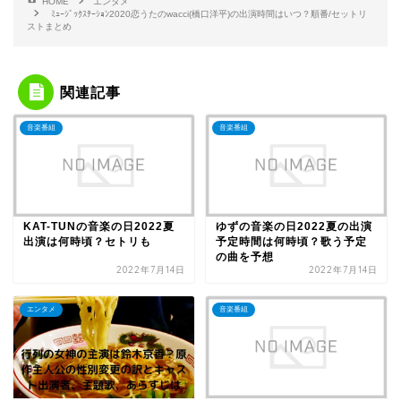
HOME
エンタメ
ﾐｭｰｼﾞｯｸｽﾃｰｼｮﾝ2020恋うたのwacci(橋口洋平)の出演時間はいつ？順番/セットリ
ストまとめ
関連記事
音楽番組
音楽番組
KAT-TUNの音楽の日2022夏
ゆずの音楽の日2022夏の出演
出演は何時頃？セトリも
予定時間は何時頃？歌う予定
の曲を予想
2022年7月14日
2022年7月14日
エンタメ
音楽番組