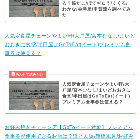
る？銀だこ/ぼてぢゅう/くくる/
わかな/会津屋/甲賀流を調べてみ
た
人気定食屋チェーンやよい軒/大戸屋/宮本むなし/まいど
おおきに食堂/半田屋はGoToEat(イート)プレミアム食
事券は使える？
人気定食屋チェーンやよい軒/大
戸屋/宮本むなし/まいどおおきに
食堂/半田屋はGoToEat(イート)
プレミアム食事券は使える？
お好み焼きチェーン店【GoToイート対象】プレミアム
食事券が使用できるお店は？道とん堀/鶴橋風月/お好み