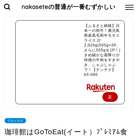
nakaseteの普通が一番むずかしい
【ふるさと納税】日
本一の和牛！鹿児島
県産黒毛和牛モモス
ライス 計
2,020g(505g×3P、
さらに505gを1P！)
きめ細かな霜降りが
特徴の牛肉をすきや
き、しゃぶしゃぶ
で！【ナンチク】
b5-080
楽
天
で
グルメネタ
購
珈琲館はGoToEat(イート）ﾌﾟﾚﾐｱﾑ食
入