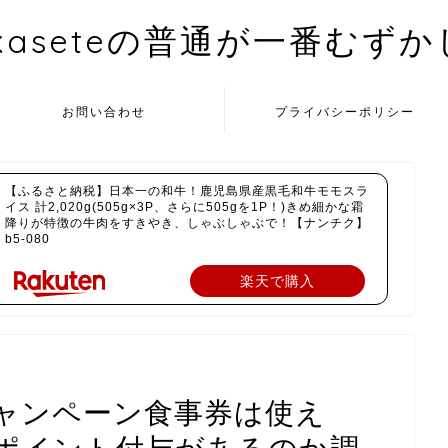
kaseteの普通が一番むず
お問い合わせ
プライバシーポリシー
【ふるさと納税】日本一の和牛！鹿児島県産黒毛和牛モモスラ
イス 計2,020g(505g×3P、さらに505gを1P！)きめ細かな霜
降りが特徴の牛肉をすきやき、しゃぶしゃぶで！【ナンチク】
b5-080
楽天で購入
tキャンペーン食事券は使え