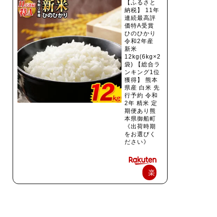
【ふるさと
納税】 11年
連続最高評
価特A受賞
ひのひかり
令和2年産
新米
12kg(6kg×2
袋) 【総合ラ
ンキング1位
獲得】 熊本
県産 白米 先
行予約 令和
2年 精米 定
期便あり熊
本県御船町
《出荷時期
をお選びく
ださい》
楽
天
で