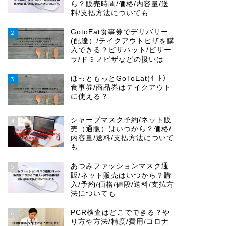
ら？販売時間/価格/内容量/送
料/支払方法についても
GotoEat食事券でデリバリー
2
(配達）/テイクアウトピザを購
入できる？ピザハット/ピザー
ラ/ドミノピザなどの扱いは
ほっともっとGoToEat(ｲｰﾄ）
3
食事券/商品券はテイクアウト
に使える？
シャープマスク予約/ネット販
4
売（通販）はいつから？価格/
内容量/送料/支払方法について
も
あつみファッションマスク通
5
販/ネット販売はいつから？購
入/予約/価格/値段/送料/支払方
法についても
PCR検査はどこでできる？や
6
り方や方法/精度/費用/コロナ