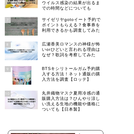
ウイルス感染の結果が出るま
での時間などについても
サイゼリヤgotoイート予約で
7
ポイントもらえる？食事券を
利用できるかも調査してみた
広瀬香美ロマンスの神様が怖
8
いorひどいと言われる理由は
なぜ？歌詞を考察してみた
BTSキシリトールガム予約購
9
入する方法！ネット通販の購
入方法を調査【ロッテ】
丸井織物マスク夏用冷感の通
10
販購入方法は？ひんやり涼し
い洗える生地の機能や価格に
ついても【日本製】