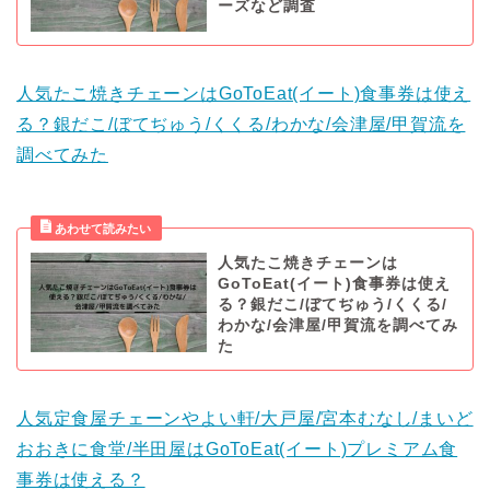
ーズなど調査
人気たこ焼きチェーンはGoToEat(イート)食事券は使え
る？銀だこ/ぼてぢゅう/くくる/わかな/会津屋/甲賀流を
調べてみた
人気たこ焼きチェーンは
GoToEat(イート)食事券は使え
る？銀だこ/ぼてぢゅう/くくる/
わかな/会津屋/甲賀流を調べてみ
た
人気定食屋チェーンやよい軒/大戸屋/宮本むなし/まいど
おおきに食堂/半田屋はGoToEat(イート)プレミアム食
事券は使える？