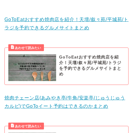
GoToEatおすすめ焼肉店を紹介！天壇/叙々苑/平城苑/ト
ラジを予約できるグルメサイトまとめ
GoToEatおすすめ焼肉店を紹
介！天壇/叙々苑/平城苑/トラジ
を予約できるグルメサイトまと
め
焼肉チェーン店(あみやき亭/牛角/安楽亭/じゅうじゅう
カルビ)でGoToイート予約はできるのかまとめ