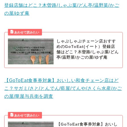
登録店舗はどこ？木曽路/しゃぶ葉/どん亭/温野菜/かご
の屋/ゆず庵
しゃぶしゃぶチェーン店おすす
めのGoToEat(イート）登録店
舗はどこ？木曽路/しゃぶ葉/どん
亭/温野菜/かごの屋/ゆず庵
【GoToEat食事券対象】おいしい和食チェーン店はど
こ？サガミ/さと/とんでん/藍屋/てんや/さくら水産/かご
の屋/華屋与兵衛を調査
【GoToEat食事券対象】おいし