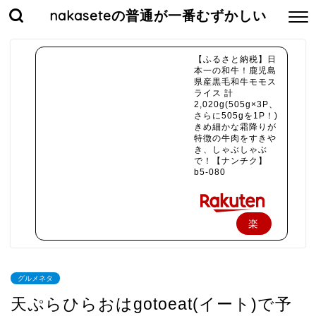
nakaseteの普通が一番むずかしい
【ふるさと納税】日
本一の和牛！鹿児島
県産黒毛和牛モモス
ライス 計
2,020g(505g×3P、
さらに505gを1P！)
きめ細かな霜降りが
特徴の牛肉をすきや
き、しゃぶしゃぶ
で！【ナンチク】
b5-080
楽
天
で
グルメネタ
購
天ぷらひらおはgotoeat(イート)で予
入