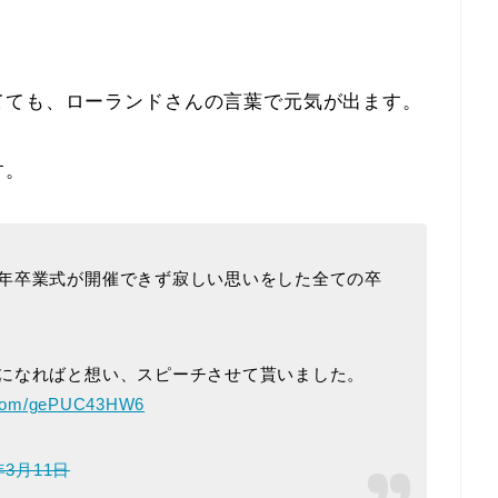
てても、ローランドさんの言葉で元気が出ます。
す。
年卒業式が開催できず寂しい思いをした全ての卒
になればと想い、スピーチさせて貰いました。
r.com/gePUC43HW6
年3月11日