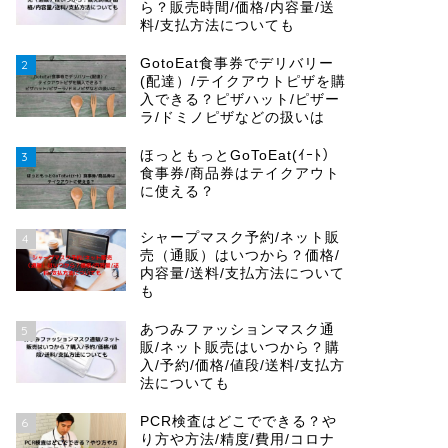
ら？販売時間/価格/内容量/送
料/支払方法についても
GotoEat食事券でデリバリー
2
(配達）/テイクアウトピザを購
入できる？ピザハット/ピザー
ラ/ドミノピザなどの扱いは
ほっともっとGoToEat(ｲｰﾄ）
3
食事券/商品券はテイクアウト
に使える？
シャープマスク予約/ネット販
4
売（通販）はいつから？価格/
内容量/送料/支払方法について
も
あつみファッションマスク通
5
販/ネット販売はいつから？購
入/予約/価格/値段/送料/支払方
法についても
PCR検査はどこでできる？や
6
り方や方法/精度/費用/コロナ