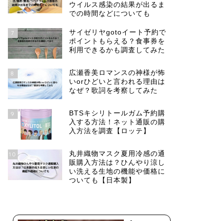
ウイルス感染の結果が出るま
での時間などについても
サイゼリヤgotoイート予約で
7
ポイントもらえる？食事券を
利用できるかも調査してみた
広瀬香美ロマンスの神様が怖
8
いorひどいと言われる理由は
なぜ？歌詞を考察してみた
BTSキシリトールガム予約購
9
入する方法！ネット通販の購
入方法を調査【ロッテ】
丸井織物マスク夏用冷感の通
10
販購入方法は？ひんやり涼し
い洗える生地の機能や価格に
ついても【日本製】