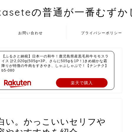
kaseteの普通が一番むず
お問い合わせ
プライバシーポリシー
【ふるさと納税】日本一の和牛！鹿児島県産黒毛和牛モモスラ
イス 計2,020g(505g×3P、さらに505gを1P！)きめ細かな霜
降りが特徴の牛肉をすきやき、しゃぶしゃぶで！【ナンチク】
b5-080
楽天で購入
白い。かっこいいセリフや