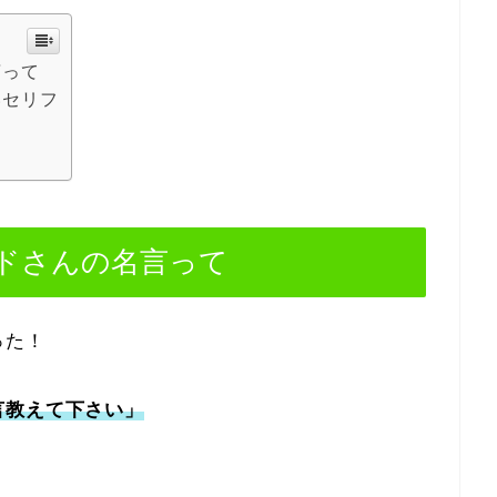
言って
いセリフ
ドさんの名言って
った！
言教えて下さい」