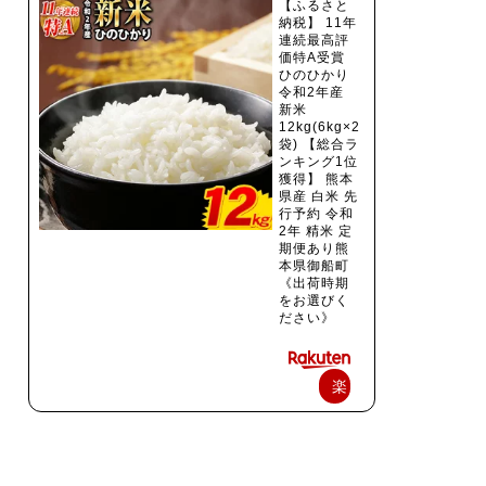
【ふるさと
納税】 11年
連続最高評
価特A受賞
ひのひかり
令和2年産
新米
12kg(6kg×2
袋) 【総合ラ
ンキング1位
獲得】 熊本
県産 白米 先
行予約 令和
2年 精米 定
期便あり熊
本県御船町
《出荷時期
をお選びく
ださい》
楽
天
で