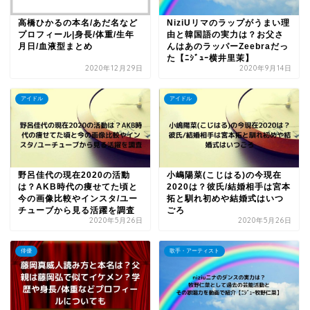
高橋ひかるの本名/あだ名など
NiziUリマのラップがうまい理
プロフィール|身長/体重/生年
由と韓国語の実力は？お父さ
月日/血液型まとめ
んはあのラッパーZeebraだっ
た【ﾆｼﾞｭｰ横井里茉】
2020年12月29日
2020年9月14日
アイドル
アイドル
野呂佳代の現在2020の活動
小嶋陽菜(こじはる)の今現在
は？AKB時代の痩せてた頃と
2020は？彼氏/結婚相手は宮本
今の画像比較やインスタ/ユー
拓と馴れ初めや結婚式はいつ
チューブから見る活躍を調査
ごろ
2020年5月26日
2020年5月26日
俳優
歌手・アーティスト