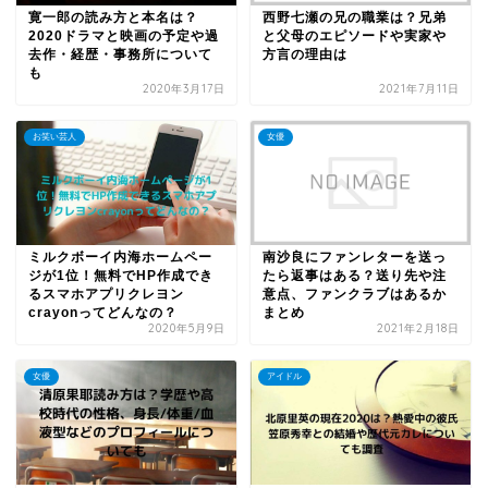
寛一郎の読み方と本名は？
西野七瀬の兄の職業は？兄弟
2020ドラマと映画の予定や過
と父母のエピソードや実家や
去作・経歴・事務所について
方言の理由は
も
2020年3月17日
2021年7月11日
お笑い芸人
女優
ミルクボーイ内海ホームペー
南沙良にファンレターを送っ
ジが1位！無料でHP作成でき
たら返事はある？送り先や注
るスマホアプリクレヨン
意点、ファンクラブはあるか
crayonってどんなの？
まとめ
2020年5月9日
2021年2月18日
女優
アイドル