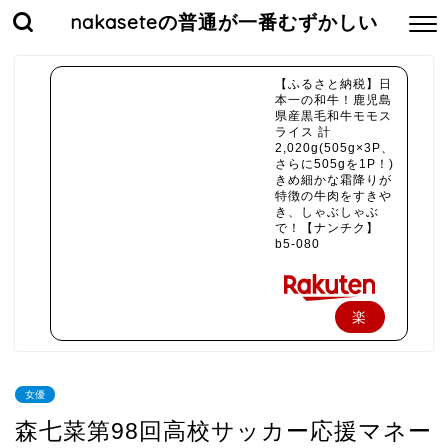
nakaseteの普通が一番むずかしい
【ふるさと納税】日
本一の和牛！鹿児島
県産黒毛和牛モモス
ライス 計
2,020g(505g×3P、
さらに505gを1P！)
きめ細かな霜降りが
特徴の牛肉をすきや
き、しゃぶしゃぶ
で！【ナンチク】
b5-080
楽
天
で
女優
購
森七菜第98回高校サッカー応援マネー
入