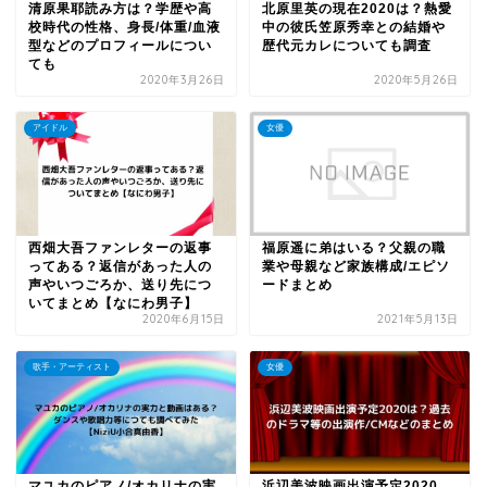
清原果耶読み方は？学歴や高
北原里英の現在2020は？熱愛
校時代の性格、身長/体重/血液
中の彼氏笠原秀幸との結婚や
型などのプロフィールについ
歴代元カレについても調査
ても
2020年3月26日
2020年5月26日
アイドル
女優
西畑大吾ファンレターの返事
福原遥に弟はいる？父親の職
ってある？返信があった人の
業や母親など家族構成/エピソ
声やいつごろか、送り先につ
ードまとめ
いてまとめ【なにわ男子】
2020年6月15日
2021年5月13日
歌手・アーティスト
女優
マユカのピアノ/オカリナの実
浜辺美波映画出演予定2020