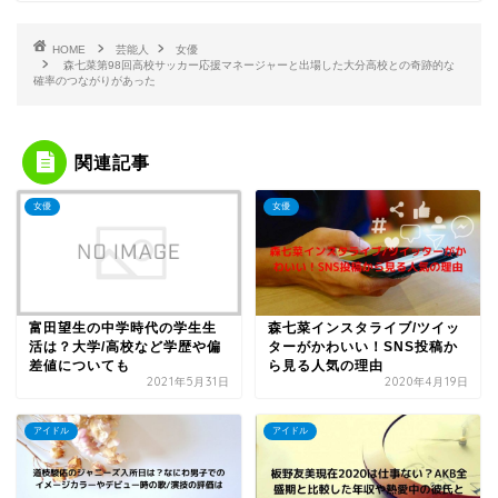
HOME
芸能人
女優
森七菜第98回高校サッカー応援マネージャーと出場した大分高校との奇跡的な
確率のつながりがあった
関連記事
女優
女優
富田望生の中学時代の学生生
森七菜インスタライブ/ツイッ
活は？大学/高校など学歴や偏
ターがかわいい！SNS投稿か
差値についても
ら見る人気の理由
2021年5月31日
2020年4月19日
アイドル
アイドル