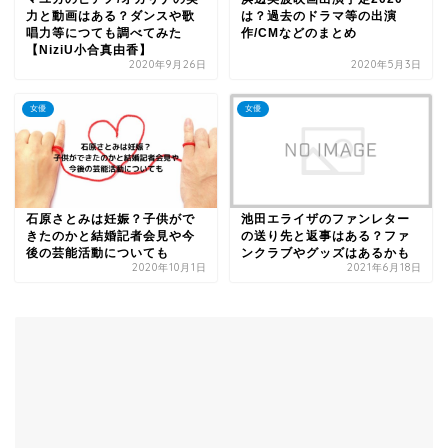
力と動画はある？ダンスや歌
は？過去のドラマ等の出演
唱力等につても調べてみた
作/CMなどのまとめ
【NiziU小合真由香】
2020年9月26日
2020年5月3日
女優
女優
石原さとみは妊娠？子供がで
池田エライザのファンレター
きたのかと結婚記者会見や今
の送り先と返事はある？ファ
後の芸能活動についても
ンクラブやグッズはあるかも
2020年10月1日
2021年6月18日