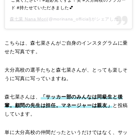
ご覧ください！#超必見ですよ！笑 #大分高校のプラカー
ド #持たせていただきました💕
森七菜 Nana Mori
(@morinana_official)がシェアした投稿 –
2
こちらは、森七菜さんがご自身のインスタグラムに乗
せた写真です。
大分高校の選手たちと森七菜さんが、とっても楽しそ
うに写真に写っていますね。
森七菜さんは、
「サッカー部のみんなは同級生と後
輩。顧問の先生は担任。マネージャーは親友」
と投稿
しています。
単に大分高校の仲間だったというだけではなく、サッ