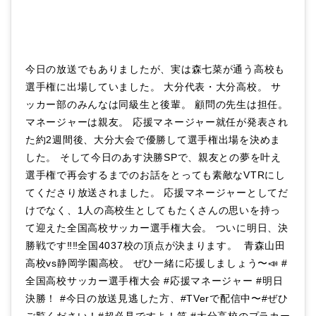
今日の放送でもありましたが、実は森七菜が通う高校も
選手権に出場していました。 大分代表・大分高校。 サ
ッカー部のみんなは同級生と後輩。 顧問の先生は担任。
マネージャーは親友。 応援マネージャー就任が発表され
た約2週間後、大分大会で優勝して選手権出場を決めま
した。 そして今日のあす決勝SPで、親友との夢を叶え
選手権で再会するまでのお話をとっても素敵なVTRにし
てくださり放送されました。 応援マネージャーとしてだ
けでなく、1人の高校生としてもたくさんの思いを持っ
て迎えた全国高校サッカー選手権大会。 ついに明日、決
勝戦です‼️‼️全国4037校の頂点が決まります。 ️ 青森山田
高校vs静岡学園高校。 ぜひ一緒に応援しましょう〜📣 #
全国高校サッカー選手権大会 #応援マネージャー #明日
決勝！ #今日の放送見逃した方、#TVerで配信中〜#ぜひ