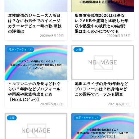
道枝駿佑のジャニーズ入所日
板野友美現在2020は仕事な
は？なにわ男子でのイメージ
い？AKB全盛期と比較した年
カラーやデビュー時の歌/演技
収や熱愛中の彼氏との結婚引
の評価は
退はあるのかについても
2020年8月29日
2020年5月28日
歌手・アーティスト
女優
ヒルマンニナの身長はどれぐ
池田エライザの身長/年齢など
らい？年齢などプロフィール
プロフィールは？出身地やど
や両親や家族構成まとめ
この国籍でハーフかも調査
【NiziU(ﾆｼﾞｭｰ)】
2020年9月27日
2021年6月11日
女優
歌手・アーティスト