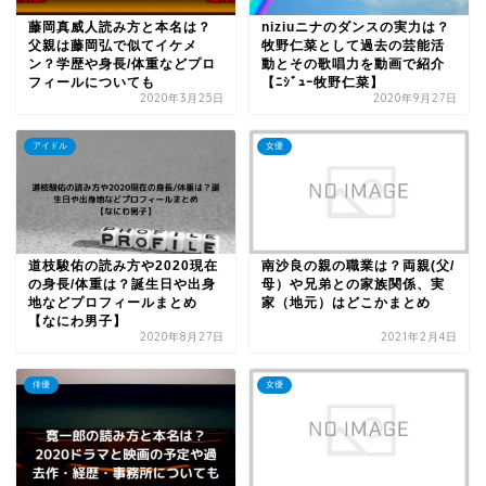
藤岡真威人読み方と本名は？
niziuニナのダンスの実力は？
父親は藤岡弘で似てイケメ
牧野仁菜として過去の芸能活
ン？学歴や身長/体重などプロ
動とその歌唱力を動画で紹介
フィールについても
【ﾆｼﾞｭｰ牧野仁菜】
2020年3月25日
2020年9月27日
アイドル
女優
道枝駿佑の読み方や2020現在
南沙良の親の職業は？両親(父/
の身長/体重は？誕生日や出身
母）や兄弟との家族関係、実
地などプロフィールまとめ
家（地元）はどこかまとめ
【なにわ男子】
2020年8月27日
2021年2月4日
俳優
女優