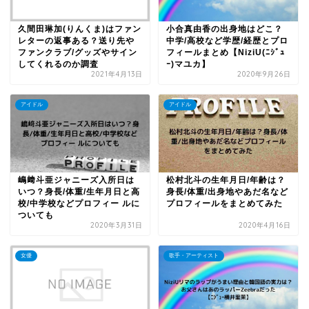
久間田琳加(りんくま)はファン
小合真由香の出身地はどこ？
レターの返事ある？送り先や
中学/高校など学歴/経歴とプロ
ファンクラブ/グッズやサイン
フィールまとめ【NiziU(ﾆｼﾞｭ
してくれるのか調査
ｰ)マユカ】
2021年4月13日
2020年9月26日
アイドル
アイドル
嶋﨑斗亜ジャニーズ入所日は
松村北斗の生年月日/年齢は？
いつ？身長/体重/生年月日と高
身長/体重/出身地やあだ名など
校/中学校などプロフィー ルに
プロフィールをまとめてみた
ついても
2020年3月31日
2020年4月16日
女優
歌手・アーティスト