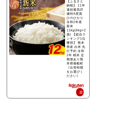
【ふるさと
納税】 11年
連続最高評
価特A受賞
ひのひかり
令和2年産
新米
12kg(6kg×2
袋) 【総合ラ
ンキング1位
獲得】 熊本
県産 白米 先
行予約 令和
2年 精米 定
期便あり熊
本県御船町
《出荷時期
をお選びく
ださい》
楽
天
で