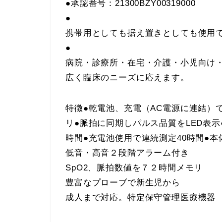
●承認番号：21300BZY00319000
●
携帯用としても据え置きとしても使用
●
病院・診療所・在宅・介護・小児向け
広く臨床のニーズに応えます。
特徴●乾電池、充電（AC電源に連結）で
リ●脈拍に同期しパルス品質をLED表示
時間●充電池使用で連続測定40時間●
低音・高音２段階アラーム付き
SpO2、脈拍数値を７２時間メモリ
豊富なプローブで新生児から
成人まで対応。特定保守管理医療機器