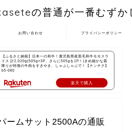
kaseteの普通が一番むず
お問い合わせ
プライバシーポリシー
【ふるさと納税】日本一の和牛！鹿児島県産黒毛和牛モモスラ
イス 計2,020g(505g×3P、さらに505gを1P！)きめ細かな霜
降りが特徴の牛肉をすきやき、しゃぶしゃぶで！【ナンチク】
b5-080
楽天で購入
ームサット2500Aの通販