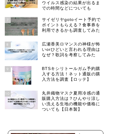
ウイルス感染の結果が出るま
での時間などについても
サイゼリヤgotoイート予約で
7
ポイントもらえる？食事券を
利用できるかも調査してみた
広瀬香美ロマンスの神様が怖
8
いorひどいと言われる理由は
なぜ？歌詞を考察してみた
BTSキシリトールガム予約購
9
入する方法！ネット通販の購
入方法を調査【ロッテ】
丸井織物マスク夏用冷感の通
10
販購入方法は？ひんやり涼し
い洗える生地の機能や価格に
ついても【日本製】