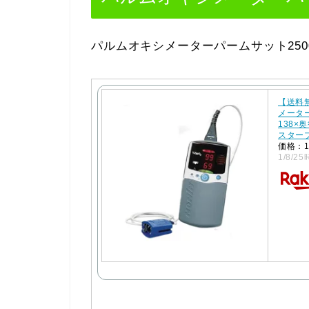
パルムオキシメーターパームサット25
【送料
メーター
138×奥
スター
価格：1
1/8/25