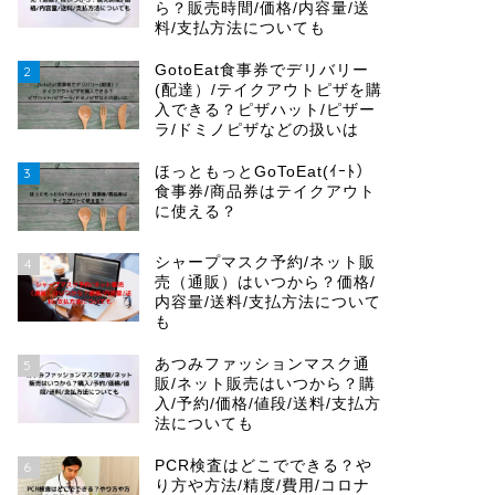
ら？販売時間/価格/内容量/送
料/支払方法についても
GotoEat食事券でデリバリー
2
(配達）/テイクアウトピザを購
入できる？ピザハット/ピザー
ラ/ドミノピザなどの扱いは
ほっともっとGoToEat(ｲｰﾄ）
3
食事券/商品券はテイクアウト
に使える？
シャープマスク予約/ネット販
4
売（通販）はいつから？価格/
内容量/送料/支払方法について
も
あつみファッションマスク通
5
販/ネット販売はいつから？購
入/予約/価格/値段/送料/支払方
法についても
PCR検査はどこでできる？や
6
り方や方法/精度/費用/コロナ