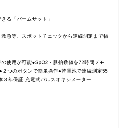
できる「パームサット」
・救急等、スポットチェックから連続測定まで幅
の使用が可能●SpO2・脈拍数値を72時間メモ
●２つのボタンで簡単操作●乾電池で連続測定55
本体３年保証 充電式パルスオキシメーター