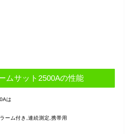
ムサット2500Aの性能
0Aは
ラーム付き,連続測定,携帯用