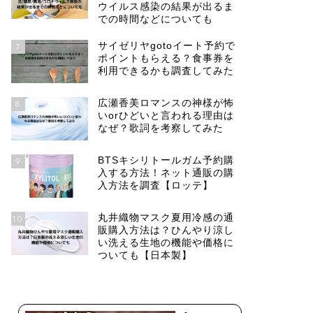
ウイルス感染の結果が出るま
での時間などについても
サイゼリヤgotoイート予約で
7
ポイントもらえる？食事券を
利用できるかも調査してみた
広瀬香美ロマンスの神様が怖
8
いorひどいと言われる理由は
なぜ？歌詞を考察してみた
BTSキシリトールガム予約購
9
入する方法！ネット通販の購
入方法を調査【ロッテ】
丸井織物マスク夏用冷感の通
10
販購入方法は？ひんやり涼し
い洗える生地の機能や価格に
ついても【日本製】