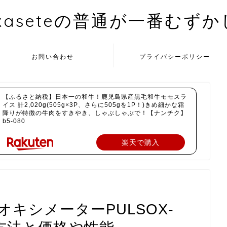
kaseteの普通が一番むず
お問い合わせ
プライバシーポリシー
【ふるさと納税】日本一の和牛！鹿児島県産黒毛和牛モモスラ
イス 計2,020g(505g×3P、さらに505gを1P！)きめ細かな霜
降りが特徴の牛肉をすきやき、しゃぶしゃぶで！【ナンチク】
b5-080
楽天で購入
キシメーターPULSOX-