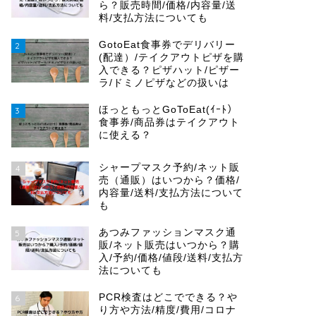
ら？販売時間/価格/内容量/送
料/支払方法についても
GotoEat食事券でデリバリー
2
(配達）/テイクアウトピザを購
入できる？ピザハット/ピザー
ラ/ドミノピザなどの扱いは
ほっともっとGoToEat(ｲｰﾄ）
3
食事券/商品券はテイクアウト
に使える？
シャープマスク予約/ネット販
4
売（通販）はいつから？価格/
内容量/送料/支払方法について
も
あつみファッションマスク通
5
販/ネット販売はいつから？購
入/予約/価格/値段/送料/支払方
法についても
PCR検査はどこでできる？や
6
り方や方法/精度/費用/コロナ