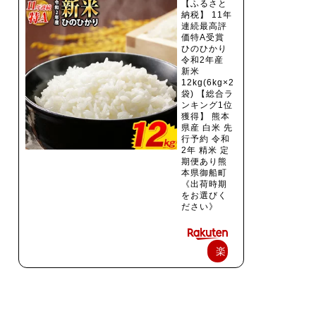
【ふるさと
納税】 11年
連続最高評
価特A受賞
ひのひかり
令和2年産
新米
12kg(6kg×2
袋) 【総合ラ
ンキング1位
獲得】 熊本
県産 白米 先
行予約 令和
2年 精米 定
期便あり熊
本県御船町
《出荷時期
をお選びく
ださい》
楽
天
で