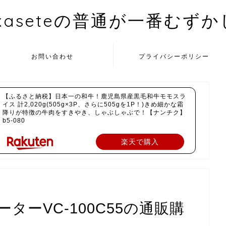
kaseteの普通が一番むず
お問い合わせ
プライバシーポリシー
【ふるさと納税】日本一の和牛！鹿児島県産黒毛和牛モモスラ
イス 計2,020g(505g×3P、さらに505gを1P！)きめ細かな霜
降りが特徴の牛肉をすきやき、しゃぶしゃぶで！【ナンチク】
b5-080
楽天で購入
ーVC-100C55の通販購