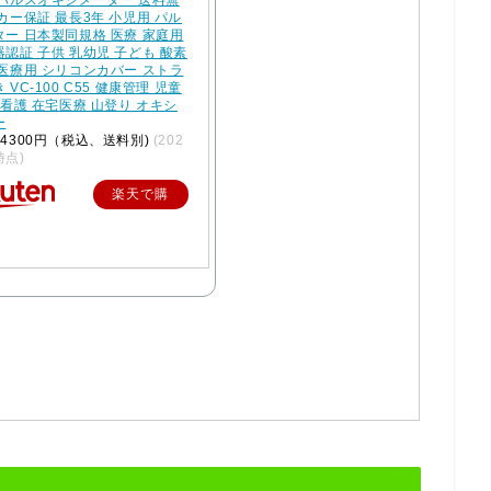
 パルスオキシメーター 送料無
カー保証 最長3年 小児用 パル
ー 日本製同規格 医療 家庭用
認証 子供 乳幼児 子ども 酸素
医療用 シリコンカバー ストラ
 VC-100 C55 健康管理 児童
 看護 在宅医療 山登り オキシ
ー
4300円（税込、送料別)
(202
時点)
楽天で購
入