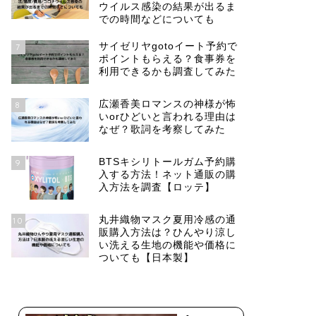
ウイルス感染の結果が出るま
での時間などについても
サイゼリヤgotoイート予約で
7
ポイントもらえる？食事券を
利用できるかも調査してみた
広瀬香美ロマンスの神様が怖
8
いorひどいと言われる理由は
なぜ？歌詞を考察してみた
BTSキシリトールガム予約購
9
入する方法！ネット通販の購
入方法を調査【ロッテ】
丸井織物マスク夏用冷感の通
10
販購入方法は？ひんやり涼し
い洗える生地の機能や価格に
ついても【日本製】