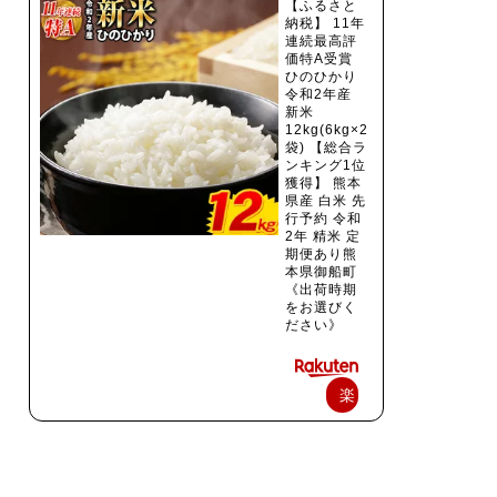
【ふるさと
納税】 11年
連続最高評
価特A受賞
ひのひかり
令和2年産
新米
12kg(6kg×2
袋) 【総合ラ
ンキング1位
獲得】 熊本
県産 白米 先
行予約 令和
2年 精米 定
期便あり熊
本県御船町
《出荷時期
をお選びく
ださい》
楽
天
で