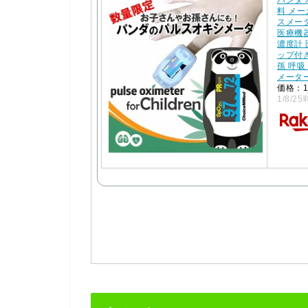
パンダ
料 メー
スメータ
医療機器
濃度計 
ップ付き
孫 呼吸
メータ
価格：1
1/8/25