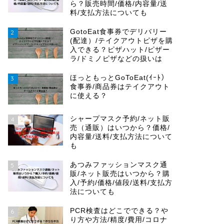
ら？販売時間/価格/内容量/送
料/支払方法についても
GotoEat食事券でデリバリー
2
(配達）/テイクアウトピザを購
入できる？ピザハット/ピザー
ラ/ドミノピザなどの扱いは
ほっともっとGoToEat(ｲｰﾄ）
3
食事券/商品券はテイクアウト
に使える？
シャープマスク予約/ネット販
4
売（通販）はいつから？価格/
内容量/送料/支払方法について
も
あつみファッションマスク通
5
販/ネット販売はいつから？購
入/予約/価格/値段/送料/支払方
法についても
PCR検査はどこでできる？や
6
り方や方法/精度/費用/コロナ