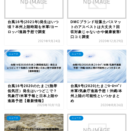
台風16号(2021年)発生はいつ
DMCブランド珪藻土バスマッ
頃？本州上陸時期を米軍/ヨー
トのアスベストは大丈夫？回
ロッパ進路予想で調査
収対象じゃないかや健康被害/
口コミ調査
2021年9月24日
2020年12月29日
ニュース
ニュース
台風16号2020のたまご(熱帯
台風9号(2020)たまごﾖｰﾛｯﾊﾟ/
低気圧）発生はいつどこで？
米軍/気象庁進路予想！沖縄/本
気象庁/米軍予報と日本上陸や
州上陸の可能性といつかまと
進路予想【最新情報】
め
2020年10月11日
2020年8月26日
ニュース
ニュース