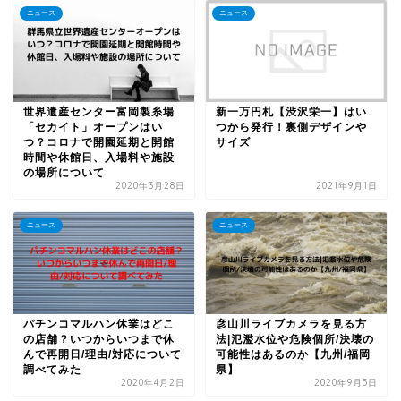
ニュース
ニュース
世界遺産センター富岡製糸場
新一万円札【渋沢栄一】はい
「セカイト」オープンはい
つから発行！裏側デザインや
つ？コロナで開園延期と開館
サイズ
時間や休館日、入場料や施設
の場所について
2020年3月28日
2021年9月1日
ニュース
ニュース
パチンコマルハン休業はどこ
彦山川ライブカメラを見る方
の店舗？いつからいつまで休
法|氾濫水位や危険個所/決壊の
んで再開日/理由/対応について
可能性はあるのか【九州/福岡
調べてみた
県】
2020年4月2日
2020年9月5日