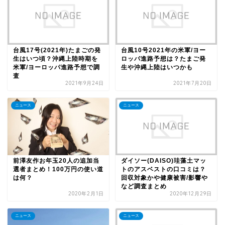
台風17号(2021年)たまごの発
台風10号2021年の米軍/ヨー
生はいつ頃？沖縄上陸時期を
ロッパ進路予想は？たまご発
米軍/ヨーロッパ進路予想で調
生や沖縄上陸はいつかも
査
2021年9月24日
2021年7月20日
ニュース
ニュース
前澤友作お年玉20人の追加当
ダイソー(DAISO)珪藻土マッ
選者まとめ！100万円の使い道
トのアスベストの口コミは？
は何？
回収対象かや健康被害/影響や
など調査まとめ
2020年2月1日
2020年12月29日
ニュース
ニュース