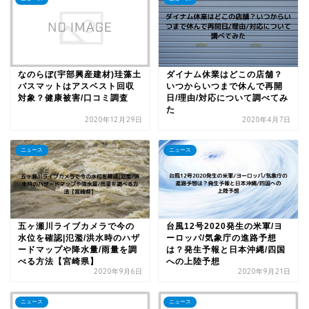
なのらぼ(宇部興産建材)珪藻土
ダイナム休業はどこの店舗？
バスマットはアスベスト回収
いつからいつまで休んで再開
対象？健康被害/口コミ調査
日/理由/対応について調べてみ
た
2020年12月29日
2020年4月7日
ニュース
ニュース
五ヶ瀬川ライブカメラで今の
台風12号2020発生の米軍/ヨ
水位を確認|氾濫/洪水時のハザ
ーロッパ/気象庁の進路予想
ードマップや降水量/雨量を調
は？発生予報と日本沖縄/四国
べる方法【宮崎県】
への上陸予想
2020年9月6日
2020年9月21日
ニュース
ニュース