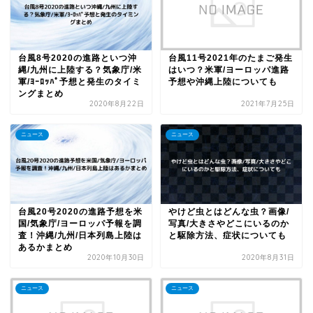
台風8号2020の進路といつ沖
台風11号2021年のたまご発生
縄/九州に上陸する？気象庁/米
はいつ？米軍/ヨーロッパ進路
軍/ﾖｰﾛｯﾊﾟ予想と発生のタイミ
予想や沖縄上陸についても
ングまとめ
2020年8月22日
2021年7月25日
ニュース
ニュース
台風20号2020の進路予想を米
やけど虫とはどんな虫？画像/
国/気象庁/ヨーロッパ予報を調
写真/大きさやどこにいるのか
査！沖縄/九州/日本列島上陸は
と駆除方法、症状についても
あるかまとめ
2020年10月30日
2020年8月31日
ニュース
ニュース