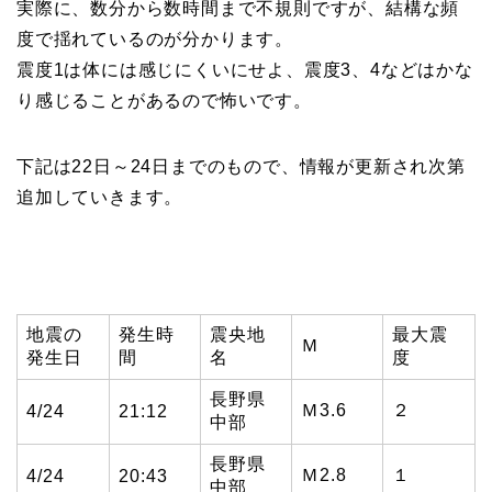
実際に、数分から数時間まで不規則ですが、結構な頻
度で揺れているのが分かります。
震度1は体には感じにくいにせよ、震度3、4などはかな
り感じることがあるので怖いです。
下記は22日～24日までのもので、情報が更新され次第
追加していきます。
地震の
発生時
震央地
最大震
Ｍ
発生日
間
名
度
長野県
Ｍ3.6
２
4/24
21:12
中部
長野県
Ｍ2.8
１
4/24
20:43
中部