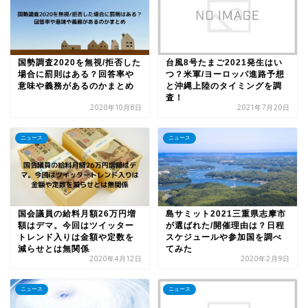
国勢調査2020を無視/拒否した
台風8号たまご2021発生はい
場合に罰則はある？回答率や
つ？米軍/ヨーロッパ進路予想
意味や義務があるのかまとめ
と沖縄上陸のタイミングを調
査！
2020年10月8日
2021年7月20日
ニュース
ニュース
国会議員の給料月額26万円増
島サミット2021三重県志摩市
額はデマ。今回はツイッター
が選ばれた/開催理由は？日程
トレンド入りは金額や定数を
スケジュールや参加国を調べ
減らせとは無関係
てみた
2020年4月12日
2020年2月9日
ニュース
ニュース