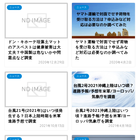
ニュース
ニュース
ドン・キホーテ珪藻土マット
ヤマト運輸で対面でせず荷物
のアスベストは健康被害は大
を受け取る方法は？申込みな
丈夫？中国製は危ないかや問
ど対応は必要なのか調べてみ
題点など調査
た
2020年12月29日
2020年4月2日
ニュース
ニュース
台風21号(2021年)はいつ頃発
台風2号2021沖縄上陸はいつ
生する？日本上陸時期を米軍
頃？進路予報/予想を米軍/ヨー
進路予想で調査
ロッパ/気象庁を調査
2021年10月13日
2021年4月18日
ニュース
ニュース