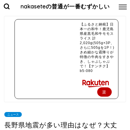
nakaseteの普通が一番むずかしい
【ふるさと納税】日
本一の和牛！鹿児島
県産黒毛和牛モモス
ライス 計
2,020g(505g×3P、
さらに505gを1P！)
きめ細かな霜降りが
特徴の牛肉をすきや
き、しゃぶしゃぶ
で！【ナンチク】
b5-080
楽
天
で
ニュース
購
長野県地震が多い理由はなぜ？大丈
入