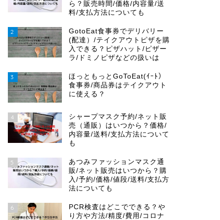
ら？販売時間/価格/内容量/送
料/支払方法についても
GotoEat食事券でデリバリー
2
(配達）/テイクアウトピザを購
入できる？ピザハット/ピザー
ラ/ドミノピザなどの扱いは
ほっともっとGoToEat(ｲｰﾄ）
3
食事券/商品券はテイクアウト
に使える？
シャープマスク予約/ネット販
4
売（通販）はいつから？価格/
内容量/送料/支払方法について
も
あつみファッションマスク通
5
販/ネット販売はいつから？購
入/予約/価格/値段/送料/支払方
法についても
PCR検査はどこでできる？や
6
り方や方法/精度/費用/コロナ