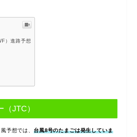
WF）進路予想
（JTC）
台風予想では、
台風8号のたまごは発生していま