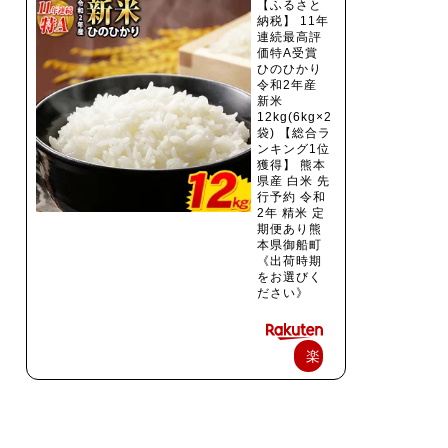
【ふるさと
納税】 11年
連続最高評
価特A受賞
ひのひかり
令和2年産
新米
12kg(6kg×2
袋) 【総合ラ
ンキング1位
獲得】 熊本
県産 白米 先
行予約 令和
2年 精米 定
期便あり熊
本県御船町
《出荷時期
をお選びく
ださい》
楽
天
で