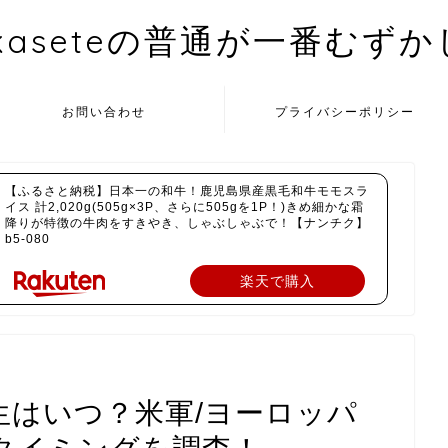
kaseteの普通が一番むず
お問い合わせ
プライバシーポリシー
【ふるさと納税】日本一の和牛！鹿児島県産黒毛和牛モモスラ
イス 計2,020g(505g×3P、さらに505gを1P！)きめ細かな霜
降りが特徴の牛肉をすきやき、しゃぶしゃぶで！【ナンチク】
b5-080
楽天で購入
発生はいつ？米軍/ヨーロッパ