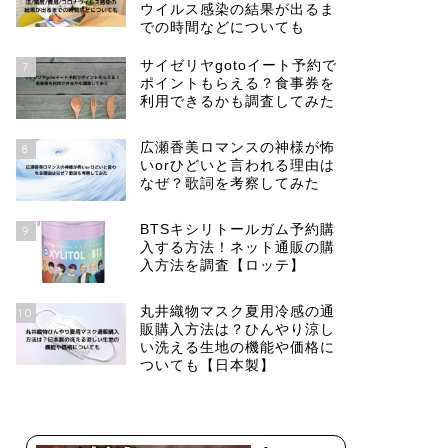
ウイルス感染の結果が出るま
での時間などについても
サイゼリヤgotoイート予約で
7
ポイントもらえる？食事券を
利用できるかも調査してみた
広瀬香美ロマンスの神様が怖
8
いorひどいと言われる理由は
なぜ？歌詞を考察してみた
BTSキシリトールガム予約購
9
入する方法！ネット通販の購
入方法を調査【ロッテ】
丸井織物マスク夏用冷感の通
10
販購入方法は？ひんやり涼し
い洗える生地の機能や価格に
ついても【日本製】