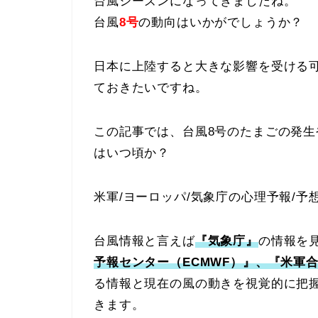
台風シーズンになってきましたね。
台風
8号
の動向はいかがでしょうか？
日本に上陸すると大きな影響を受ける
ておきたいですね。
この記事では、台風8号のたまごの発
はいつ頃か？
米軍/ヨーロッパ/気象庁の心理予報/
台風情報と言えば
『気象庁』
の情報を
予報センター（ECMWF）』、『米軍合
る情報と現在の風の動きを視覚的に把
きます。