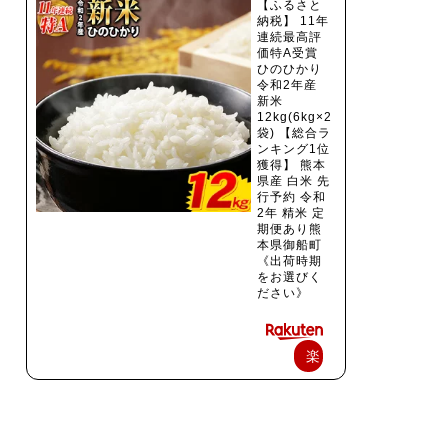
【ふるさと
納税】 11年
連続最高評
価特A受賞
ひのひかり
令和2年産
新米
12kg(6kg×2
袋) 【総合ラ
ンキング1位
獲得】 熊本
県産 白米 先
行予約 令和
2年 精米 定
期便あり熊
本県御船町
《出荷時期
をお選びく
ださい》
楽
天
で