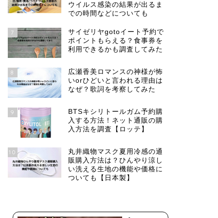
ウイルス感染の結果が出るま
での時間などについても
サイゼリヤgotoイート予約で
7
ポイントもらえる？食事券を
利用できるかも調査してみた
広瀬香美ロマンスの神様が怖
8
いorひどいと言われる理由は
なぜ？歌詞を考察してみた
BTSキシリトールガム予約購
9
入する方法！ネット通販の購
入方法を調査【ロッテ】
丸井織物マスク夏用冷感の通
10
販購入方法は？ひんやり涼し
い洗える生地の機能や価格に
ついても【日本製】