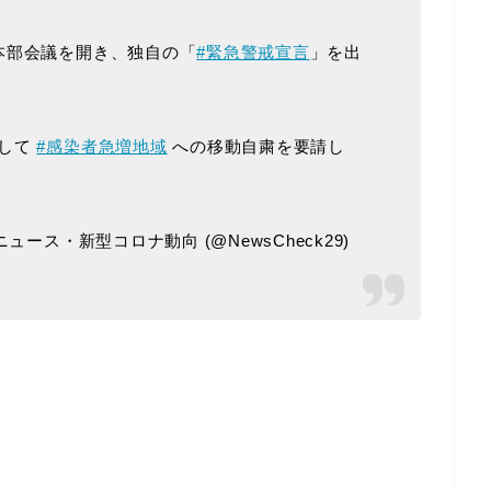
本部会議を開き、独自の「
#緊急警戒宣言
」を出
対して
#感染者急増地域
への移動自粛を要請し
ース・新型コロナ動向 (@NewsCheck29)