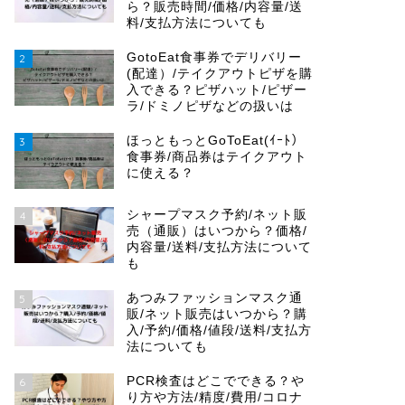
ら？販売時間/価格/内容量/送
料/支払方法についても
GotoEat食事券でデリバリー
2
(配達）/テイクアウトピザを購
入できる？ピザハット/ピザー
ラ/ドミノピザなどの扱いは
ほっともっとGoToEat(ｲｰﾄ）
3
食事券/商品券はテイクアウト
に使える？
シャープマスク予約/ネット販
4
売（通販）はいつから？価格/
内容量/送料/支払方法について
も
あつみファッションマスク通
5
販/ネット販売はいつから？購
入/予約/価格/値段/送料/支払方
法についても
PCR検査はどこでできる？や
6
り方や方法/精度/費用/コロナ