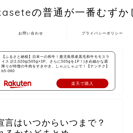
kaseteの普通が一番むず
お問い合わせ
プライバシーポリシー
【ふるさと納税】日本一の和牛！鹿児島県産黒毛和牛モモスラ
イス 計2,020g(505g×3P、さらに505gを1P！)きめ細かな霜
降りが特徴の牛肉をすきやき、しゃぶしゃぶで！【ナンチク】
b5-080
楽天で購入
宣言はいつからいつまで？