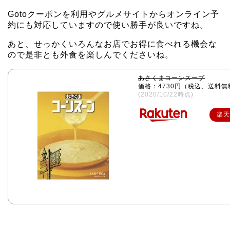
Gotoクーポンを利用やグルメサイトからオンライン予
約にも対応していますので使い勝手が良いですね。
あと、せっかくいろんなお店でお得に食べれる機会な
ので是非とも外食を楽しんでくださいね。
あさくまコーンスープ
価格：4730円（税込、送料無
(2020/10/22時点)
楽天