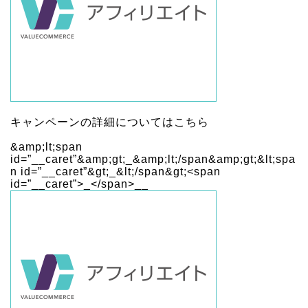
キャンペーンの詳細については
こちら
&amp;lt;span
id=”__caret”&amp;gt;_&amp;lt;/span&amp;gt;&lt;spa
n id=”__caret”&gt;_&lt;/span&gt;<span
id=”__caret”>_</span>
_
_