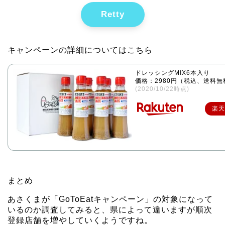
Retty
キャンペーンの詳細については
こちら
ドレッシングMIX6本入り
価格：2980円（税込、送料無
(2020/10/22時点)
楽天
まとめ
あさくまが「GoToEatキャンペーン」の対象になって
いるのか調査してみると、県によって違いますが順次
登録店舗を増やしていくようですね。