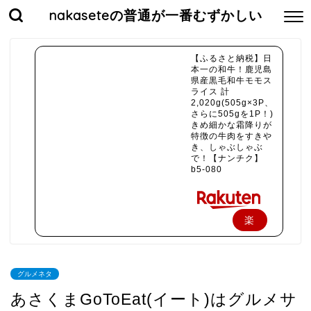
nakaseteの普通が一番むずかしい
【ふるさと納税】日
本一の和牛！鹿児島
県産黒毛和牛モモス
ライス 計
2,020g(505g×3P、
さらに505gを1P！)
きめ細かな霜降りが
特徴の牛肉をすきや
き、しゃぶしゃぶ
で！【ナンチク】
b5-080
楽
天
で
グルメネタ
購
あさくまGoToEat(イート)はグルメサ
入