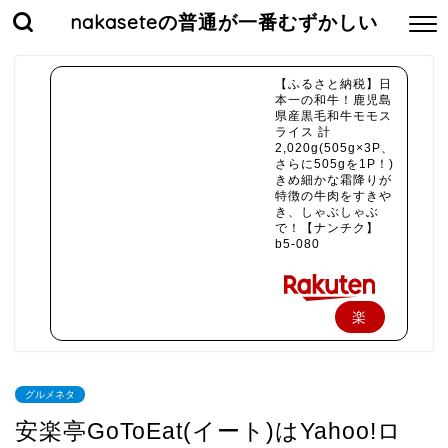
nakaseteの普通が一番むずかしい
【ふるさと納税】日
本一の和牛！鹿児島
県産黒毛和牛モモス
ライス 計
2,020g(505g×3P、
さらに505gを1P！)
きめ細かな霜降りが
特徴の牛肉をすきや
き、しゃぶしゃぶ
で！【ナンチク】
b5-080
楽
天
で
グルメネタ
購
安楽亭GoToEat(イート)はYahoo!ロ
入