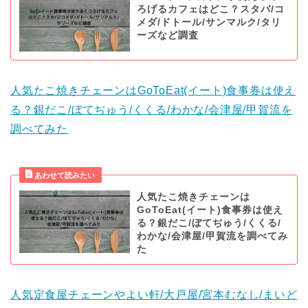
ろげるカフェはどこ？スタバ/コ
メダ/ドトール/サンマルク/タリ
ーズなど調査
人気たこ焼きチェーンはGoToEat(イート)食事券は使え
る？銀だこ/ぼてぢゅう/くくる/わかな/会津屋/甲賀流を
調べてみた
人気たこ焼きチェーンは
GoToEat(イート)食事券は使え
る？銀だこ/ぼてぢゅう/くくる/
わかな/会津屋/甲賀流を調べてみ
た
人気定食屋チェーンやよい軒/大戸屋/宮本むなし/まいど