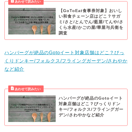
【GoToEat食事券対象】おいし
い和食チェーン店はどこ？サガ
ミ/さと/とんでん/藍屋/てんや/さ
くら水産/かごの屋/華屋与兵衛を
調査
ハンバーグが絶品のGotoイート対象店舗はどこ？びっ
くりドンキー/フォルクス/フライングガーデン/さわやか
など紹介
ハンバーグが絶品のGotoイート
対象店舗はどこ？びっくりドン
キー/フォルクス/フライングガー
デン/さわやかなど紹介