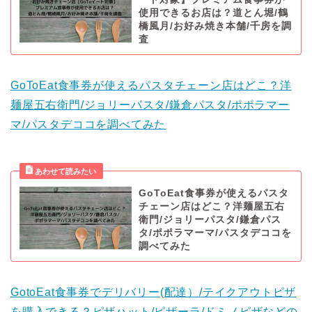
使用できるお店は？道とん堀/鶴
橋風月/お好み焼き本舗/千房を調
査
GoToEat食事券が使えるパスタチェーン店はどこ？洋
麺屋五右衛門/ジョリーパスタ/鎌倉パスタ/ポポラマー
マ/パスタデココを調べてみた
GoToEat食事券が使えるパスタ
チェーン店はどこ？洋麺屋五右
衛門/ジョリーパスタ/鎌倉パス
タ/ポポラマーマ/パスタデココを
調べてみた
GotoEat食事券でデリバリー(配達）/テイクアウトピザ
を購入できる？ピザハット/ピザーラ/ドミノピザなどの