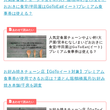
おおきに食堂/半田屋はGoToEat(イート)プレミアム食
事券は使える？
人気定食屋チェーンやよい軒/大
戸屋/宮本むなし/まいどおおきに
食堂/半田屋はGoToEat(イート)
プレミアム食事券は使える？
お好み焼きチェーン店【GoToイート対象】プレミアム
食事券が使用できるお店は？道とん堀/鶴橋風月/お好み
焼き本舗/千房を調査
お好み焼きチェーン店【GoToイ