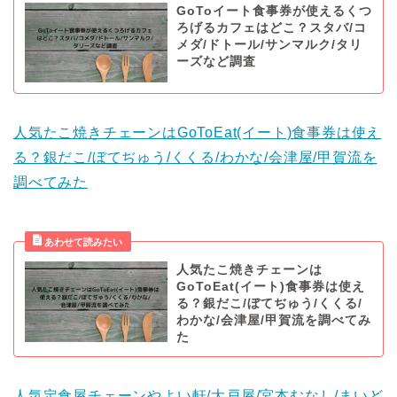
GoToイート食事券が使えるくつ
ろげるカフェはどこ？スタバ/コ
メダ/ドトール/サンマルク/タリ
ーズなど調査
人気たこ焼きチェーンはGoToEat(イート)食事券は使え
る？銀だこ/ぼてぢゅう/くくる/わかな/会津屋/甲賀流を
調べてみた
人気たこ焼きチェーンは
GoToEat(イート)食事券は使え
る？銀だこ/ぼてぢゅう/くくる/
わかな/会津屋/甲賀流を調べてみ
た
人気定食屋チェーンやよい軒/大戸屋/宮本むなし/まいど