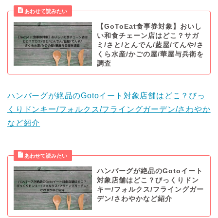
【GoToEat食事券対象】おいし
い和食チェーン店はどこ？サガ
ミ/さと/とんでん/藍屋/てんや/さ
くら水産/かごの屋/華屋与兵衛を
調査
ハンバーグが絶品のGotoイート対象店舗はどこ？びっ
くりドンキー/フォルクス/フライングガーデン/さわやか
など紹介
ハンバーグが絶品のGotoイート
対象店舗はどこ？びっくりドン
キー/フォルクス/フライングガー
デン/さわやかなど紹介