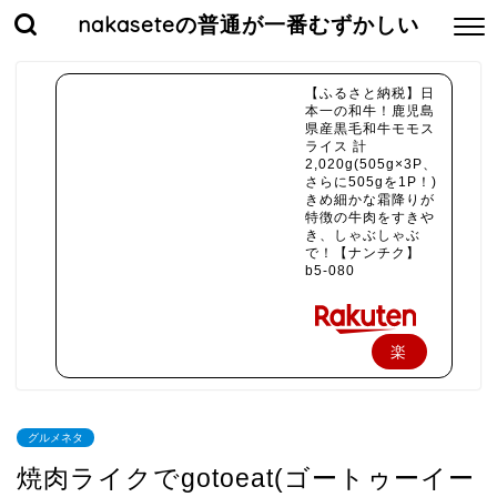
nakaseteの普通が一番むずかしい
【ふるさと納税】日
本一の和牛！鹿児島
県産黒毛和牛モモス
ライス 計
2,020g(505g×3P、
さらに505gを1P！)
きめ細かな霜降りが
特徴の牛肉をすきや
き、しゃぶしゃぶ
で！【ナンチク】
b5-080
楽
天
で
グルメネタ
購
焼肉ライクでgotoeat(ゴートゥーイー
入