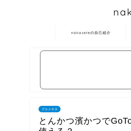
na
nakaseteの自己紹介
グルメネタ
とんかつ濱かつでGoToE