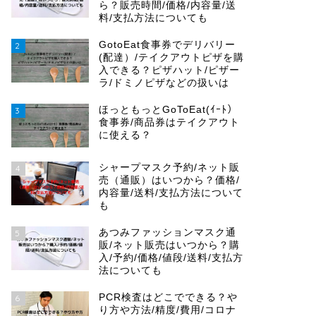
ら？販売時間/価格/内容量/送
料/支払方法についても
GotoEat食事券でデリバリー
2
(配達）/テイクアウトピザを購
入できる？ピザハット/ピザー
ラ/ドミノピザなどの扱いは
ほっともっとGoToEat(ｲｰﾄ）
3
食事券/商品券はテイクアウト
に使える？
シャープマスク予約/ネット販
4
売（通販）はいつから？価格/
内容量/送料/支払方法について
も
あつみファッションマスク通
5
販/ネット販売はいつから？購
入/予約/価格/値段/送料/支払方
法についても
PCR検査はどこでできる？や
6
り方や方法/精度/費用/コロナ