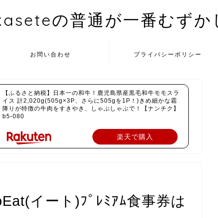
kaseteの普通が一番むず
お問い合わせ
プライバシーポリシー
【ふるさと納税】日本一の和牛！鹿児島県産黒毛和牛モモスラ
イス 計2,020g(505g×3P、さらに505gを1P！)きめ細かな霜
降りが特徴の牛肉をすきやき、しゃぶしゃぶで！【ナンチク】
b5-080
楽天で購入
at(イート)ﾌﾟﾚﾐｱﾑ食事券は