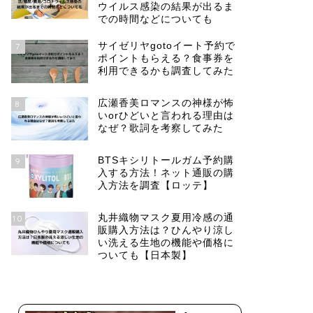
ウイルス感染の結果が出るま
での時間などについても
サイゼリヤgotoイート予約で
7
ポイントもらえる？食事券を
利用できるかも調査してみた
広瀬香美ロマンスの神様が怖
8
いorひどいと言われる理由は
なぜ？歌詞を考察してみた
BTSキシリトールガム予約購
9
入する方法！ネット通販の購
入方法を調査【ロッテ】
丸井織物マスク夏用冷感の通
10
販購入方法は？ひんやり涼し
い洗える生地の機能や価格に
ついても【日本製】