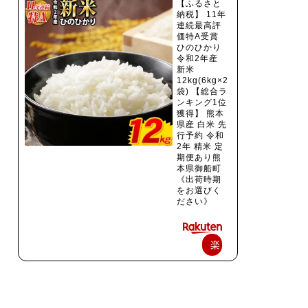
【ふるさと
納税】 11年
連続最高評
価特A受賞
ひのひかり
令和2年産
新米
12kg(6kg×2
袋) 【総合ラ
ンキング1位
獲得】 熊本
県産 白米 先
行予約 令和
2年 精米 定
期便あり熊
本県御船町
《出荷時期
をお選びく
ださい》
楽
天
で